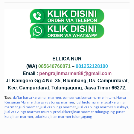
ELLICA NUR
(WA)
085646760871
–
081252128100
Email :
pengrajinmarmer88@gmail.com
Jl. Kanigoro Gg 4 No. 35, Blumbang, Ds. Campurdarat,
Kec. Campurdarat, Tulungagung, Jawa Timur 66272.
Tags:
daftar harga kerajinan marmer
,
gambar vas bunga marmer hitam
,
Harga
Kerajinan Marmer
,
harga vas bunga marmer
,
jual hiolo marmer
,
jual kerajinan
marmer guci marmer
,
jual vas bunga marmer
,
jual vas bunga marmer surabaya
,
jual vas vunga marmer murah
,
produk kerajinan marmer tulungagung
,
pusat
kerajinan marmer
,
toko kerajinan marmer tulungagung