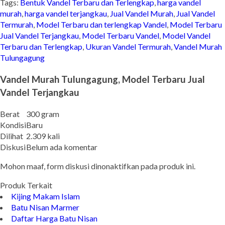
Tags:
Bentuk Vandel Terbaru dan Terlengkap
,
harga vandel
murah
,
harga vandel terjangkau
,
Jual Vandel Murah
,
Jual Vandel
Termurah
,
Model Terbaru dan terlengkap Vandel
,
Model Terbaru
Jual Vandel Terjangkau
,
Model Terbaru Vandel
,
Model Vandel
Terbaru dan Terlengkap
,
Ukuran Vandel Termurah
,
Vandel Murah
Tulungagung
Vandel Murah Tulungagung, Model Terbaru Jual
Vandel Terjangkau
Berat
300 gram
Kondisi
Baru
Dilihat
2.309 kali
Diskusi
Belum ada komentar
Mohon maaf, form diskusi dinonaktifkan pada produk ini.
Produk Terkait
Kijing Makam Islam
Batu Nisan Marmer
Daftar Harga Batu Nisan