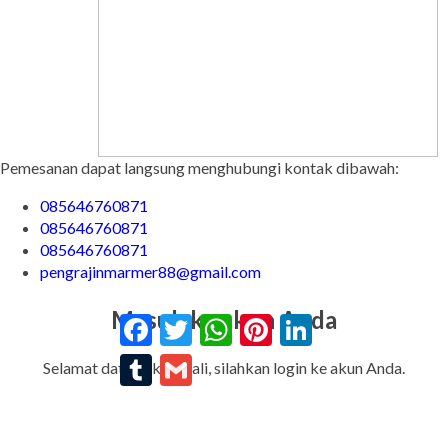
Pemesanan dapat langsung menghubungi kontak dibawah:
085646760871
085646760871
085646760871
pengrajinmarmer88@gmail.com
Masuk ke akun Anda
Facebook
Twitter
WhatsApp
Pinterest
LinkedIn
Tumblr
Gmail
Selamat datang kembali, silahkan login ke akun Anda.
Alamat Email