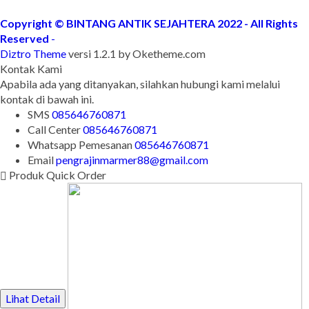
Copyright © BINTANG ANTIK SEJAHTERA 2022 - All Rights
Reserved
-
Diztro Theme
versi 1.2.1 by Oketheme.com
Kontak Kami
Apabila ada yang ditanyakan, silahkan hubungi kami melalui
kontak di bawah ini.
SMS
085646760871
Call Center
085646760871
Whatsapp
Pemesanan
085646760871
Email
pengrajinmarmer88@gmail.com
Produk Quick Order
Lihat Detail