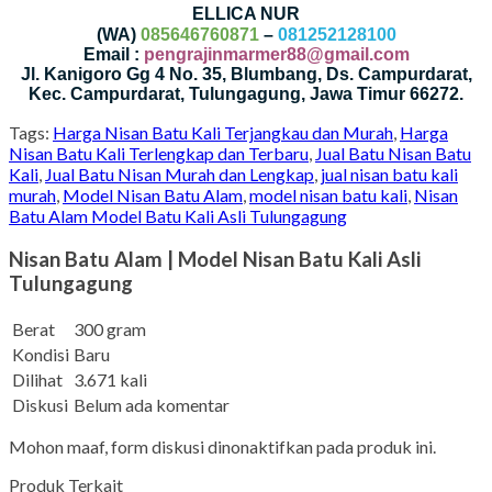
ELLICA NUR
(WA)
085646760871
–
081252128100
Email :
pengrajinmarmer88@gmail.com
Jl. Kanigoro Gg 4 No. 35, Blumbang, Ds. Campurdarat,
Kec. Campurdarat, Tulungagung, Jawa Timur 66272.
Tags:
Harga Nisan Batu Kali Terjangkau dan Murah
,
Harga
Nisan Batu Kali Terlengkap dan Terbaru
,
Jual Batu Nisan Batu
Kali
,
Jual Batu Nisan Murah dan Lengkap
,
jual nisan batu kali
murah
,
Model Nisan Batu Alam
,
model nisan batu kali
,
Nisan
Batu Alam Model Batu Kali Asli Tulungagung
Nisan Batu Alam | Model Nisan Batu Kali Asli
Tulungagung
Berat
300 gram
Kondisi
Baru
Dilihat
3.671 kali
Diskusi
Belum ada komentar
Mohon maaf, form diskusi dinonaktifkan pada produk ini.
Produk Terkait