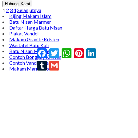
Hubungi Kami
1
2
3
4
Selanjutnya
Kijing Makam Islam
Batu Nisan Marmer
Daftar Harga Batu Nisan
Plakat Vandel
Makam Granite Kristen
Wastafel Batu Kali
Facebook
Twitter
WhatsApp
Pinterest
LinkedIn
Batu Nisan Marmer
Contoh Bongpay Kristen
Contoh Vandel Marmer
Tumblr
Gmail
Makam Marmer Islam
Prasasti Marmer Jumbo
Contoh Nisan Model Muslim
Batu Nisan Minimalis
Kijing Makam Marmer
Contoh Makam Granit
Kijing Islam Marmer
Prasasti Nisan
Makam Marmer
Contoh Prasasti Peresmian
Wastafel Marmer
Nisan Granit dan Marmer