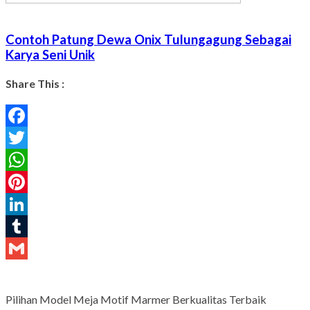
Contoh Patung Dewa Onix Tulungagung Sebagai
Karya Seni Unik
Share This :
Facebook
Twitter
WhatsApp
Pinterest
LinkedIn
Tumblr
Gmail
Pilihan Model Meja Motif Marmer Berkualitas Terbaik