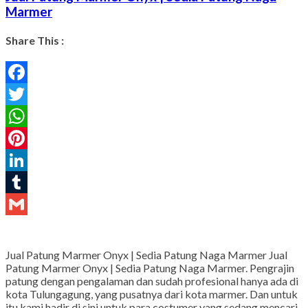
Marmer
Share This :
Facebook
Twitter
WhatsApp
Pinterest
LinkedIn
Tumblr
Gmail
Jual Patung Marmer Onyx | Sedia Patung Naga Marmer Jual
Patung Marmer Onyx | Sedia Patung Naga Marmer. Pengrajin
patung dengan pengalaman dan sudah profesional hanya ada di
kota Tulungagung, yang pusatnya dari kota marmer. Dan untuk
itu kami hadir di sini untuk para costumer yang sedang mencari