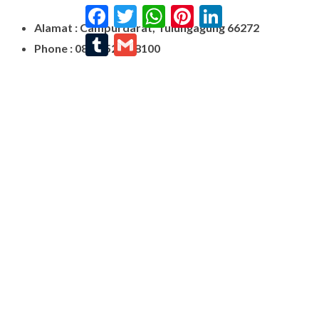
Facebook
Twitter
WhatsApp
Pinterest
LinkedIn
Alamat : Campurdarat, Tulungagung 66272
Tumblr
Gmail
Phone : 0812-5212-8100
Email : pengrajinmarme88@gmail.com
Whatsapp : 0856-4676-0871
Model Plakat Vandel Unik
Contoh Vandel
Contoh Nisan Batu Kali
Batu Nisan Granit Hitam
Model Batu Nisan
Kijing Makam Marmer
Nisan Marmer
Prasasti Granit
Jual Prasasti Marmer
Nisan Salib
Jual Prasasti Granit
Nisan Batu Salib Murah
Model Kijing Marmer
Kijing Marmer
Contoh Nisan Patok