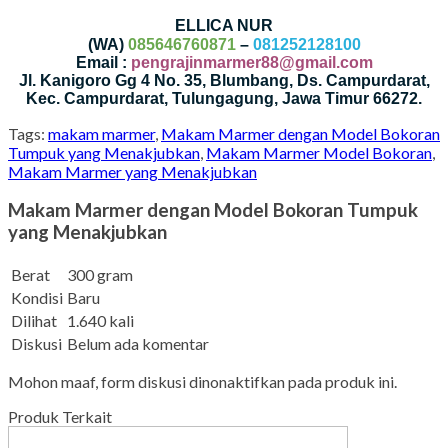
ELLICA NUR
(WA)
085646760871
–
081252128100
Email :
pengrajinmarmer88@gmail.com
Jl. Kanigoro Gg 4 No. 35, Blumbang, Ds. Campurdarat,
Kec. Campurdarat, Tulungagung, Jawa Timur 66272.
Tags:
makam marmer
,
Makam Marmer dengan Model Bokoran
Tumpuk yang Menakjubkan
,
Makam Marmer Model Bokoran
,
Makam Marmer yang Menakjubkan
Makam Marmer dengan Model Bokoran Tumpuk
yang Menakjubkan
Berat
300 gram
Kondisi
Baru
Dilihat
1.640 kali
Diskusi
Belum ada komentar
Mohon maaf, form diskusi dinonaktifkan pada produk ini.
Produk Terkait