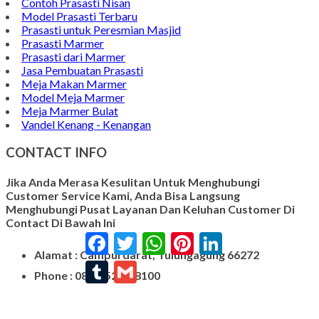
Contoh Prasasti Nisan
Model Prasasti Terbaru
Prasasti untuk Peresmian Masjid
Prasasti Marmer
Prasasti dari Marmer
Jasa Pembuatan Prasasti
Meja Makan Marmer
Model Meja Marmer
Meja Marmer Bulat
Vandel Kenang - Kenangan
CONTACT INFO
Jika Anda Merasa Kesulitan Untuk Menghubungi
Customer Service Kami, Anda Bisa Langsung
Menghubungi Pusat Layanan Dan Keluhan Customer Di
Contact Di Bawah Ini
Facebook
Twitter
WhatsApp
Pinterest
LinkedIn
Alamat : Campurdarat, Tulungagung 66272
Tumblr
Gmail
Phone : 0812-5212-8100
Email : pengrajinmarme88@gmail.com
Whatsapp : 0856-4676-0871