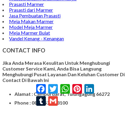
Prasasti Marmer
Prasasti dari Marmer
Jasa Pembuatan Prasasti
Meja Makan Marmer
Model Meja Marmer
Meja Marmer Bulat
Vandel Kenang - Kenangan
CONTACT INFO
Jika Anda Merasa Kesulitan Untuk Menghubungi
Customer Service Kami, Anda Bisa Langsung
Menghubungi Pusat Layanan Dan Keluhan Customer Di
Contact Di Bawah Ini
Facebook
Twitter
WhatsApp
Pinterest
LinkedIn
Alamat : Campurdarat, Tulungagung 66272
Tumblr
Gmail
Phone : 0812-5212-8100
Email : pengrajinmarme88@gmail.com
Whatsapp : 0856-4676-0871
Model Plakat Vandel Unik