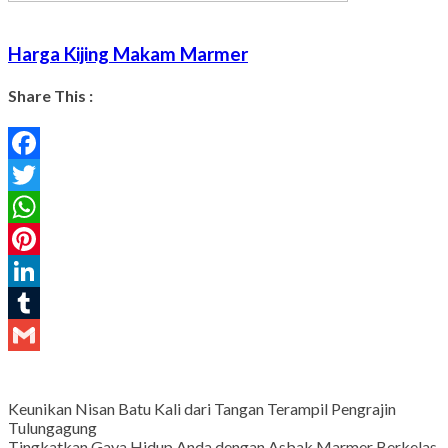
Harga Kijing Makam Marmer
Share This :
Facebook
Twitter
WhatsApp
Pinterest
LinkedIn
Tumblr
Gmail
Keunikan Nisan Batu Kali dari Tangan Terampil Pengrajin
Tulungagung
Tingkatkan Gaya Hidup Anda dengan Asbak Marmer Berkelas