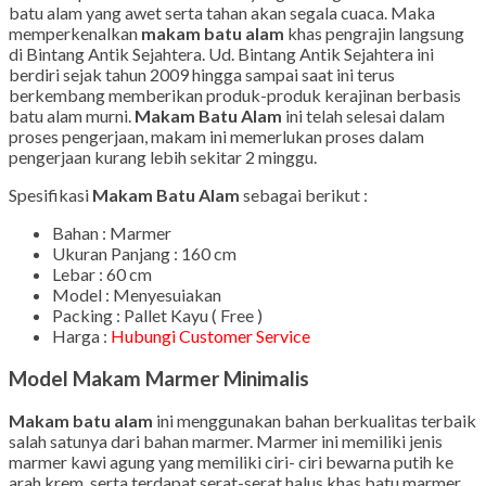
batu alam yang awet serta tahan akan segala cuaca. Maka
memperkenalkan
makam batu alam
khas pengrajin langsung
di Bintang Antik Sejahtera. Ud. Bintang Antik Sejahtera ini
berdiri sejak tahun 2009 hingga sampai saat ini terus
berkembang memberikan produk-produk kerajinan berbasis
batu alam murni.
Makam Batu Alam
ini telah selesai dalam
proses pengerjaan, makam ini memerlukan proses dalam
pengerjaan kurang lebih sekitar 2 minggu.
Spesifikasi
Makam Batu Alam
sebagai berikut :
Bahan : Marmer
Ukuran Panjang : 160 cm
Lebar : 60 cm
Model : Menyesuiakan
Packing : Pallet Kayu ( Free )
Harga :
Hubungi Customer Service
Model Makam Marmer Minimalis
Makam batu alam
ini menggunakan bahan berkualitas terbaik
salah satunya dari bahan marmer. Marmer ini memiliki jenis
marmer kawi agung yang memiliki ciri- ciri bewarna putih ke
arah krem, serta terdapat serat-serat halus khas batu marmer.