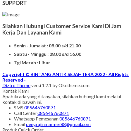
SUPPORT
Silahkan Hubungi Customer Service Kami Di Jam
Kerja Dan Layanan Kami
Senin - Juma'at : 08.00 s/d 21.00
Sabtu - Minggu : 08.00 s/d 16.00
Tgl Merah : Libur
Copyright © BINTANG ANTIK SEJAHTERA 2022 - All Rights
Reserved
-
Diztro Theme
versi 1.2.1 by Oketheme.com
Kontak Kami
Apabila ada yang ditanyakan, silahkan hubungi kami melalui
kontak di bawah ini.
SMS
085646760871
Call Center
085646760871
Whatsapp
Pemesanan
085646760871
Email
pengrajinmarmer88@gmail.com
Produk Quick Order