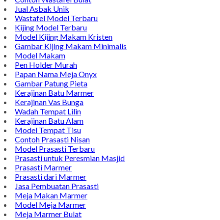
Jual Asbak Unik
Wastafel Model Terbaru
Kijing Model Terbaru
Model Kijing Makam Kristen
Gambar Kijing Makam Minimalis
Model Makam
Pen Holder Murah
Papan Nama Meja Onyx
Gambar Patung Pieta
Kerajinan Batu Marmer
Kerajinan Vas Bunga
Wadah Tempat Lilin
Kerajinan Batu Alam
Model Tempat Tisu
Contoh Prasasti Nisan
Model Prasasti Terbaru
Prasasti untuk Peresmian Masjid
Prasasti Marmer
Prasasti dari Marmer
Jasa Pembuatan Prasasti
Meja Makan Marmer
Model Meja Marmer
Meja Marmer Bulat