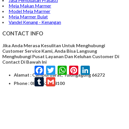
Jasa Pembuatan Prasasti
Meja Makan Marmer
Model Meja Marmer
Meja Marmer Bulat
Vandel Kenang - Kenangan
CONTACT INFO
Jika Anda Merasa Kesulitan Untuk Menghubungi
Customer Service Kami, Anda Bisa Langsung
Menghubungi Pusat Layanan Dan Keluhan Customer Di
Contact Di Bawah Ini
Facebook
Twitter
WhatsApp
Pinterest
LinkedIn
Alamat : Campurdarat, Tulungagung 66272
Tumblr
Gmail
Phone : 0812-5212-8100
Email : pengrajinmarme88@gmail.com
Whatsapp : 0856-4676-0871
Model Plakat Vandel Unik
Contoh Vandel
Contoh Nisan Batu Kali
Batu Nisan Granit Hitam