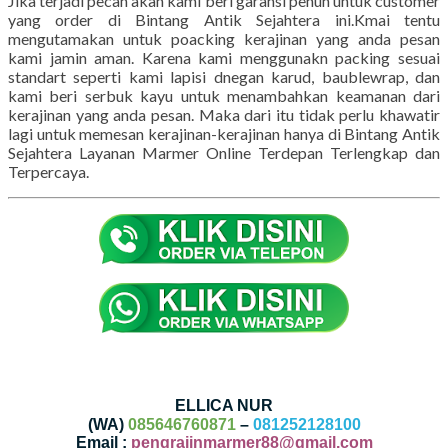
Jika terjadi pecah akan kami beri garansi penuh untuk customer
yang order di Bintang Antik Sejahtera ini.Kmai tentu
mengutamakan untuk poacking kerajinan yang anda pesan
kami jamin aman. Karena kami menggunakn packing sesuai
standart seperti kami lapisi dnegan karud, baublewrap, dan
kami beri serbuk kayu untuk menambahkan keamanan dari
kerajinan yang anda pesan. Maka dari itu tidak perlu khawatir
lagi untuk memesan kerajinan-kerajinan hanya di Bintang Antik
Sejahtera Layanan Marmer Online Terdepan Terlengkap dan
Terpercaya.
ELLICA NUR
(WA)
085646760871
–
081252128100
Email :
pengrajinmarmer88@gmail.com