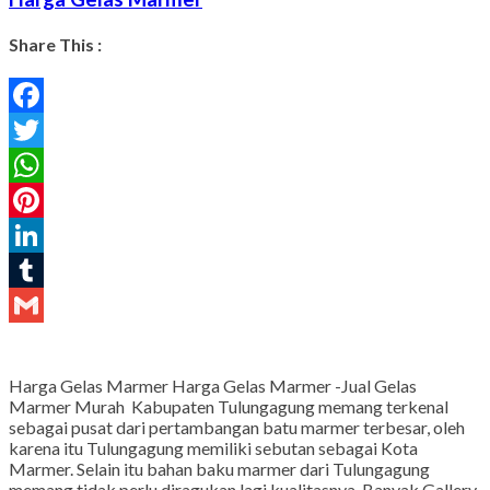
Share This :
Facebook
Twitter
WhatsApp
Pinterest
LinkedIn
Tumblr
Gmail
Harga Gelas Marmer Harga Gelas Marmer -Jual Gelas
Marmer Murah Kabupaten Tulungagung memang terkenal
sebagai pusat dari pertambangan batu marmer terbesar, oleh
karena itu Tulungagung memiliki sebutan sebagai Kota
Marmer. Selain itu bahan baku marmer dari Tulungagung
memang tidak perlu diragukan lagi kualitasnya. Banyak Gallery