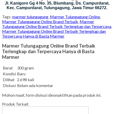
Jl. Kanigoro Gg 4 No. 35, Blumbang, Ds. Campurdarat,
Kec. Campurdarat, Tulungagung, Jawa Timur 66272.
Tags:
marmer tulungagung
,
Marmer Tulungagung Online
,
Marmer Tulungagung Online Brand Terbaik
,
Marmer
Tulungagung Online Brand Terbaik Terlengkap dan Terpercaya
,
Marmer Tulungagung Online Brand Terbaik Terlengkap dan
Terpercaya Hanya di Basta Marmer
Marmer Tulungagung Online Brand Terbaik
Terlengkap dan Terpercaya Hanya di Basta
Marmer
Berat
300 gram
Kondisi
Baru
Dilihat
2.698 kali
Diskusi
Belum ada komentar
Mohon maaf, form diskusi dinonaktifkan pada produk ini.
Produk Terkait