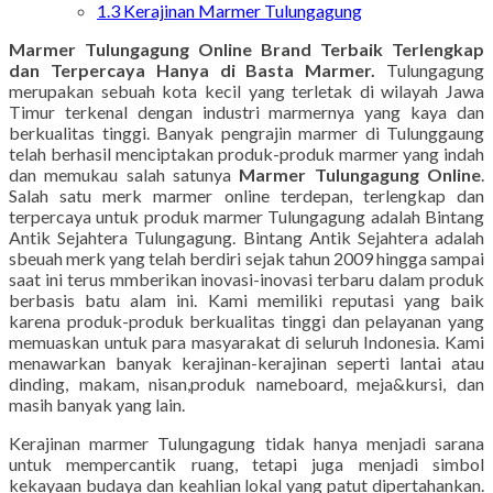
1.3
Kerajinan Marmer Tulungagung
Marmer Tulungagung Online Brand Terbaik Terlengkap
dan Terpercaya Hanya di Basta Marmer.
Tulungagung
merupakan sebuah kota kecil yang terletak di wilayah Jawa
Timur terkenal dengan industri marmernya yang kaya dan
berkualitas tinggi. Banyak pengrajin marmer di Tulunggaung
telah berhasil menciptakan produk-produk marmer yang indah
dan memukau salah satunya
Marmer Tulungagung Online
.
Salah satu merk marmer online terdepan, terlengkap dan
terpercaya untuk produk marmer Tulungagung adalah Bintang
Antik Sejahtera Tulungagung. Bintang Antik Sejahtera adalah
sbeuah merk yang telah berdiri sejak tahun 2009 hingga sampai
saat ini terus mmberikan inovasi-inovasi terbaru dalam produk
berbasis batu alam ini. Kami memiliki reputasi yang baik
karena produk-produk berkualitas tinggi dan pelayanan yang
memuaskan untuk para masyarakat di seluruh Indonesia. Kami
menawarkan banyak kerajinan-kerajinan seperti lantai atau
dinding, makam, nisan,produk nameboard, meja&kursi, dan
masih banyak yang lain.
Kerajinan marmer Tulungagung tidak hanya menjadi sarana
untuk mempercantik ruang, tetapi juga menjadi simbol
kekayaan budaya dan keahlian lokal yang patut dipertahankan.