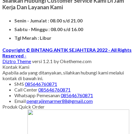
Silahkan Hubungi Customer Service Kami Di Jam
Kerja Dan Layanan Kami
Senin - Juma'at : 08.00 s/d 21.00
Sabtu - Minggu : 08.00 s/d 16.00
Tgl Merah : Libur
Copyright © BINTANG ANTIK SEJAHTERA 2022 - All Rights
Reserved
-
Diztro Theme
versi 1.2.1 by Oketheme.com
Kontak Kami
Apabila ada yang ditanyakan, silahkan hubungi kami melalui
kontak di bawah ini.
SMS
085646760871
Call Center
085646760871
Whatsapp
Pemesanan
085646760871
Email
pengrajinmarmer88@gmail.com
Produk Quick Order