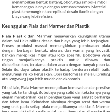
menampilkan bentuk bintang, obor, atau simbol-simbol
kemenangan lainnya dengan sentuhan modern. Material
plastik memungkinkan replikasi desain ikonik dengan
biaya yang lebih efisien.
Keunggulan Piala dari Marmer dan Plastik
Piala Plastik dan Marmer
menawarkan keunggulan utama
dalam hal
f
leksibilitas desain dan biaya yang lebih terjangkau.
Proses produksi massal memungkinkan pembuatan piala
dengan berbagai bentuk, ukuran, dan warna yang inovatif,
bahkan mereplikasi figur atau logo spesifik. Bobotnya yang
ringan menjadikannya praktis untuk dibawa dan
didistribusikan, terutama dalam acara dengan banyak peserta.
Selain itu, daya tahan plastik terhadap benturan relatif baik,
mengurangi risiko kerusakan. Opsi kustomisasi melalui
printing
atau
engraving
juga lebih mudah dan ekonomis.
Di sisi lain, Piala Marmer menonjolkan kemewahan dan prestise
yang tak tertandingi. Bobotnya yang solid dan teksturnya yang
elegan memberikan kesan penghargaan yang sangat berharga
dan tahan lama. Keindahan alaminya dengan serat dan warna
yang unik pada setiap piala menjadikannya eksklusif. Marmer
juga memiliki nilai sentimental yang tinggi dan diasosiasikan