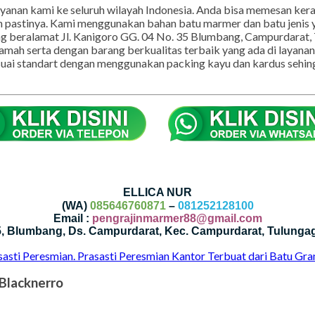
ayanan kami ke seluruh wilayah Indonesia. Anda bisa memesan keraj
 pastinya. Kami menggunakan bahan batu marmer dan batu jenis ya
ng beralamat Jl. Kanigoro GG. 04 No. 35 Blumbang, Campurdarat,
ramah serta dengan barang berkualitas terbaik yang ada di layana
esuai standart dengan menggunakan packing kayu dan kardus sehi
ELLICA NUR
(WA)
085646760871
–
081252128100
Email :
pengrajinmarmer88@gmail.com
35, Blumbang, Ds. Campurdarat, Kec. Campurdarat, Tulunga
sasti Peresmian. Prasasti Peresmian Kantor Terbuat dari Batu Gra
 Blacknerro