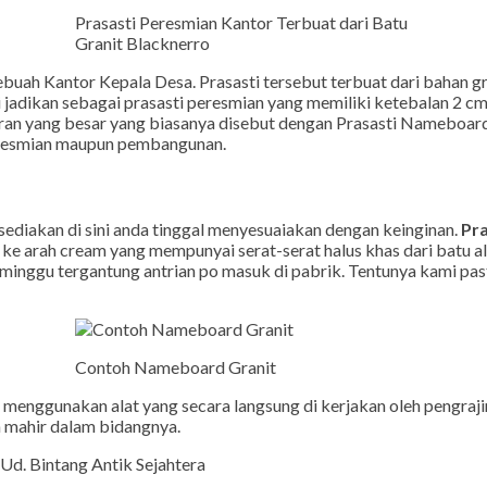
Prasasti Peresmian Kantor Terbuat dari Batu
Granit Blacknerro
ebuah Kantor Kepala Desa. Prasasti tersebut terbuat dari bahan gra
 jadikan sebagai prasasti peresmian yang memiliki ketebalan 2 c
ran yang besar yang biasanya disebut dengan Prasasti Nameboard
peresmian maupun pembangunan.
ediakan di sini anda tinggal menyesuaiakan dengan keinginan.
Pra
 ke arah cream yang mempunyai serat-serat halus khas dari batu 
 minggu tergantung antrian po masuk di pabrik. Tentunya kami pa
Contoh Nameboard Granit
 menggunakan alat yang secara langsung di kerjakan oleh pengraji
h mahir dalam bidangnya.
 Ud. Bintang Antik Sejahtera