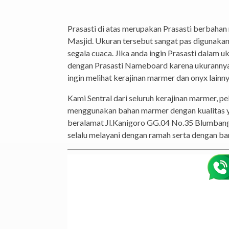
Gmail
Marmer Prasasti Peresmian – Banyak banguna
digunakan sebagai Prasasti sebuah bangunan, se
memang digunakan sebagai tanda bahwa pemban
ukuran 30cm x 40cm, 40cm x 60cm, 60cm x 90cm
terdiri dari bahan marmer dan granit yang be
Prasasti di atas merupakan Prasasti berbaha
Masjid. Ukuran tersebut sangat pas digunakan
segala cuaca. Jika anda ingin Prasasti dalam 
dengan Prasasti Nameboard karena ukurannya yan
ingin melihat kerajinan marmer dan onyx lainny
Kami Sentral dari seluruh kerajinan marmer, p