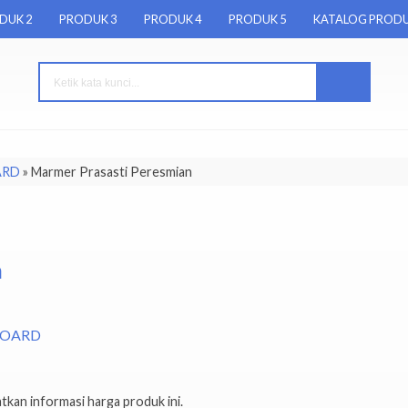
DUK 2
PRODUK 3
PRODUK 4
PRODUK 5
KATALOG PROD
ARD
»
Marmer Prasasti Peresmian
n
BOARD
kan informasi harga produk ini.