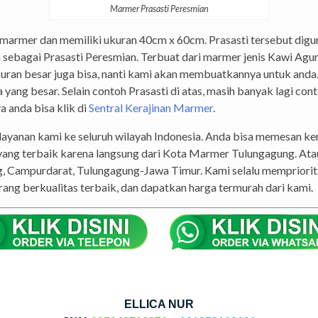
Marmer Prasasti Peresmian
n yang menggunakan Prasasti sebagai identitas dari bangunan t
perti pembangunan gedung, masjid, kantor, hotel, restoran, dan lai
gunan telah selesai dibangun. Disini kami melayani pembuatan P
, dan jika anda ingin ukuran yang lebih besar juga bisa. Bahan 
rkualitas yang asli dari pertambangan marmer Kabupaten Tulungag
Marmer Prasasti Peresmian
n marmer dan memiliki ukuran 40cm x 60cm. Prasasti tersebut di
 sebagai Prasasti Peresmian. Terbuat dari marmer jenis Kawi Agu
ukuran besar juga bisa, nanti kami akan membuatkannya untuk anda
g besar. Selain contoh Prasasti di atas, masih banyak lagi contoh
a anda bisa klik di
Sentral Kerajinan Marmer
.
elayanan kami ke seluruh wilayah Indonesia. Anda bisa memesan ker