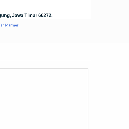
anda bisa datang ke gallery kami yang
skan kepuasan para customer, jadi kami akan
gung, Jawa Timur 66272.
mian Marmer