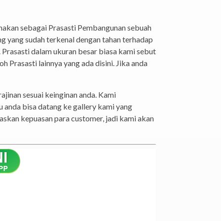
ersebut. Memang pada umumnya Prasasti
n – lain. Oleh karena itu Prasasti Peresmian
rasasti dengan berbagai ukuran mulai dari
yang kami gunakan untuk pembuatan Prasasti
ung.
gunakan sebagai Prasasti Pembangunan sebuah
ng yang sudah terkenal dengan tahan terhadap
. Prasasti dalam ukuran besar biasa kami sebut
 Prasasti lainnya yang ada disini. Jika anda
ajinan sesuai keinginan anda. Kami