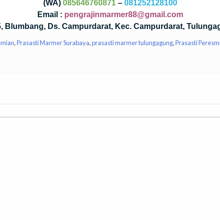
ng terbaik karena langsung dari Kota Marmer Tulungagung. Atau 
 Campurdarat, Tulungagung-Jawa Timur. Kami selalu mempriorita
ang berkualitas terbaik, dan dapatkan harga termurah dari kami.
ELLICA NUR
(WA)
085646760871
–
081252128100
Email :
pengrajinmarmer88@gmail.com
35, Blumbang, Ds. Campurdarat, Kec. Campurdarat, Tulunga
smian
,
Prasasti Marmer Surabaya
,
prasasti marmer tulungagung
,
Prasasti Peres