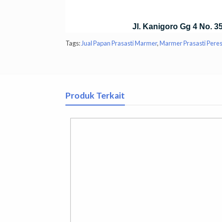
menggunakan bahan marmer dengan kualitas ya
beralamat Jl.Kanigoro GG.04 No.35 Blumbang,
selalu melayani dengan ramah serta dengan bar
Jl. Kanigoro Gg 4 No. 
Tags:
Jual Papan Prasasti Marmer
,
Marmer Prasasti Pere
Produk Terkait