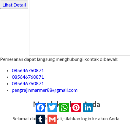
Lihat Detail
Pemesanan dapat langsung menghubungi kontak dibawah:
085646760871
085646760871
085646760871
pengrajinmarmer88@gmail.com
Masuk ke akun Anda
Facebook
Twitter
WhatsApp
Pinterest
LinkedIn
Tumblr
Gmail
Selamat datang kembali, silahkan login ke akun Anda.
Alamat Email