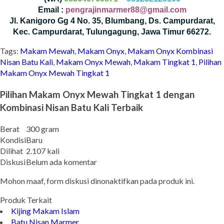
Email :
pengrajinmarmer88@gmail.com
Jl. Kanigoro Gg 4 No. 35, Blumbang, Ds. Campurdarat,
Kec. Campurdarat, Tulungagung, Jawa Timur 66272.
Tags:
Makam Mewah
,
Makam Onyx
,
Makam Onyx Kombinasi
Nisan Batu Kali
,
Makam Onyx Mewah
,
Makam Tingkat 1
,
Pilihan
Makam Onyx Mewah Tingkat 1
Pilihan Makam Onyx Mewah Tingkat 1 dengan
Kombinasi Nisan Batu Kali Terbaik
Berat
300 gram
Kondisi
Baru
Dilihat
2.107 kali
Diskusi
Belum ada komentar
Mohon maaf, form diskusi dinonaktifkan pada produk ini.
Produk Terkait
Kijing Makam Islam
Batu Nisan Marmer