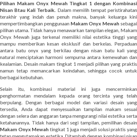
Pilihan Makam Onyx Mewah Tingkat 1 dengan Kombinasi
Nisan Btau Kali Terbaik.
Dalam memilih tempat peristirahata
terakhir yang indah dan penuh makna, banyak keluarga kini
mempertimbangkan penggunaan
Makam Onyx Mewah
sebaga
pilihan utama. Tidak hanya menawarkan tampilan elegan, Makam
Onyx Mewah juga terkenal memiliki nilai estetika tinggi yang
mampu memberikan kesan eksklusif dan berkelas. Perpaduan
antara batu onyx yang berkilau dengan nisan batu kali yang
natural menciptakan harmoni sempurna antara kemewahan dan
kealamian. Desain makam tingkat 1 menjadi pilihan yang praktis
namun tetap memancarkan keindahan, sehingga cocok untuk
berbagai kebutuhan.
Selain itu, kombinasi material ini juga mencerminkan
penghormatan mendalam kepada orang tercinta yang telah
berpulang. Dengan berbagai model dan variasi desain yang
tersedia, Anda dapat menyesuaikan tampilan makam sesuai
dengan selera dan anggaran tanpa mengurangi nilai estetika serta
ketahanannya. Tidak hanya dari segi tampilan, pemilihan desain
Makam Onyx Mewah
tingkat 1 juga menjadi solusi praktis yan
tetap mengutamakan estetika. Ditambah dengan kombinasi nisan