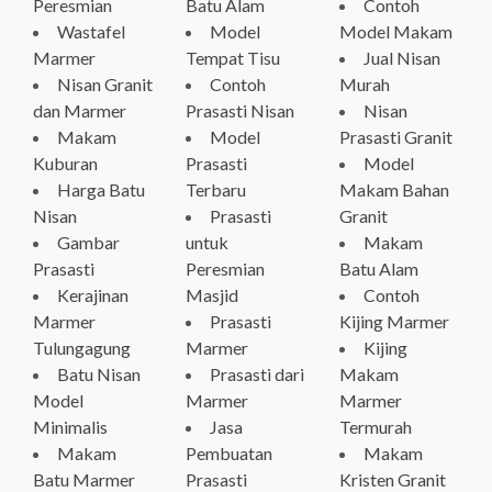
Peresmian
Batu Alam
Contoh
Wastafel
Model
Model Makam
Marmer
Tempat Tisu
Jual Nisan
Nisan Granit
Contoh
Murah
dan Marmer
Prasasti Nisan
Nisan
Makam
Model
Prasasti Granit
Kuburan
Prasasti
Model
Harga Batu
Terbaru
Makam Bahan
Nisan
Prasasti
Granit
Gambar
untuk
Makam
Prasasti
Peresmian
Batu Alam
Kerajinan
Masjid
Contoh
Marmer
Prasasti
Kijing Marmer
Tulungagung
Marmer
Kijing
Batu Nisan
Prasasti dari
Makam
Model
Marmer
Marmer
Minimalis
Jasa
Termurah
Makam
Pembuatan
Makam
Batu Marmer
Prasasti
Kristen Granit