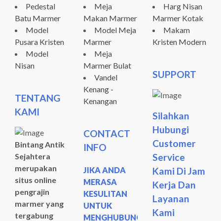
Pedestal
Meja
Harg Nisan
Batu Marmer
Makan Marmer
Marmer Kotak
Model
Model Meja
Makam
Pusara Kristen
Marmer
Kristen Modern
Model
Meja
Nisan
Marmer Bulat
SUPPORT
Vandel
Kenang -
TENTANG
Kenangan
KAMI
Silahkan
Hubungi
CONTACT
Customer
Bintang Antik
INFO
Sejahtera
Service
merupakan
JIKA ANDA
Kami Di Jam
situs online
MERASA
Kerja Dan
pengrajin
KESULITAN
Layanan
marmer yang
UNTUK
Kami
tergabung
MENGHUBUNGI