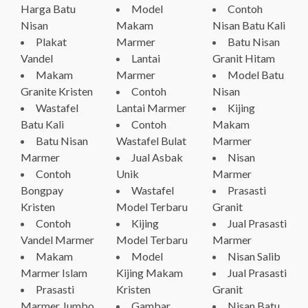
Harga Batu
Model
Contoh
Nisan
Makam
Nisan Batu Kali
Plakat
Marmer
Batu Nisan
Vandel
Lantai
Granit Hitam
Makam
Marmer
Model Batu
Granite Kristen
Contoh
Nisan
Wastafel
Lantai Marmer
Kijing
Batu Kali
Contoh
Makam
Batu Nisan
Wastafel Bulat
Marmer
Marmer
Jual Asbak
Nisan
Contoh
Unik
Marmer
Bongpay
Wastafel
Prasasti
Kristen
Model Terbaru
Granit
Contoh
Kijing
Jual Prasasti
Vandel Marmer
Model Terbaru
Marmer
Makam
Model
Nisan Salib
Marmer Islam
Kijing Makam
Jual Prasasti
Prasasti
Kristen
Granit
Marmer Jumbo
Gambar
Nisan Batu