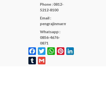
Phone : 0812-
5212-8100
Email :
pengrajinmarme88@gmail.com
Whatsapp :
0856-4676-
0871
Facebook
Twitter
WhatsApp
Pinterest
LinkedIn
Tumblr
Gmail
Copyright © BINTANG
ANTIK SEJAHTERA 2022 -
All Rights Reserved
-