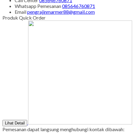
Call Center
085646760871
Whatsapp
Pemesanan
085646760871
Email
pengrajinmarmer88@gmail.com
Produk Quick Order
Lihat Detail
Pemesanan dapat langsung menghubungi kontak dibawah: