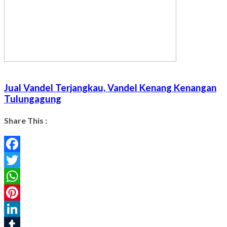
Jual Vandel Terjangkau, Vandel Kenang Kenangan
Tulungagung
Share This :
Facebook
Twitter
WhatsApp
Pinterest
LinkedIn