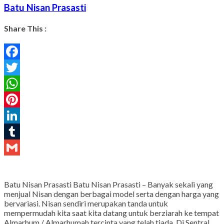
Batu Nisan Prasasti
Share This :
Facebook
Twitter
WhatsApp
Pinterest
LinkedIn
Tumblr
Gmail
Batu Nisan Prasasti Batu Nisan Prasasti – Banyak sekali yang
menjual Nisan dengan berbagai model serta dengan harga yang
bervariasi. Nisan sendiri merupakan tanda untuk
mempermudah kita saat kita datang untuk berziarah ke tempat
Almarhum / Almarhumah tercinta yang telah tiada. Di Sentral