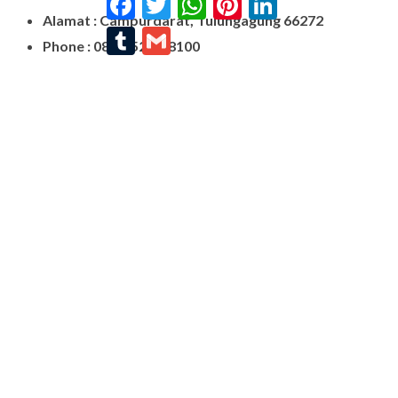
Alamat : Campurdarat, Tulungagung 66272
Tumblr
Gmail
Phone : 0812-5212-8100
Email : pengrajinmarme88@gmail.com
Whatsapp : 0856-4676-0871
Model Plakat Vandel Unik
Contoh Vandel
Contoh Nisan Batu Kali
Batu Nisan Granit Hitam
Model Batu Nisan
Kijing Makam Marmer
Nisan Marmer
Prasasti Granit
Jual Prasasti Marmer
Nisan Salib
Jual Prasasti Granit
Nisan Batu Salib Murah
Model Kijing Marmer
Kijing Marmer
Contoh Nisan Patok
Batu Nisan Granit