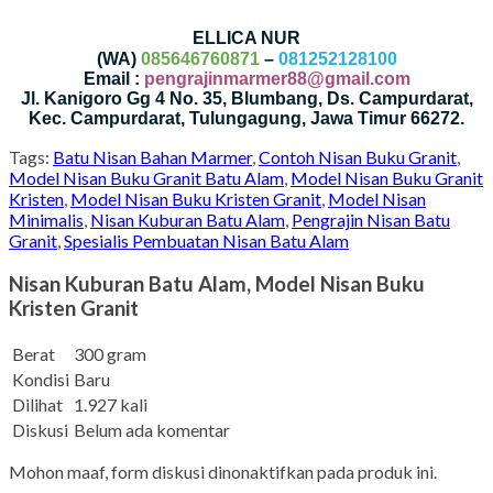
ELLICA NUR
(WA)
085646760871
–
081252128100
Email :
pengrajinmarmer88@gmail.com
Jl. Kanigoro Gg 4 No. 35, Blumbang, Ds. Campurdarat,
Kec. Campurdarat, Tulungagung, Jawa Timur 66272.
Tags:
Batu Nisan Bahan Marmer
,
Contoh Nisan Buku Granit
,
Model Nisan Buku Granit Batu Alam
,
Model Nisan Buku Granit
Kristen
,
Model Nisan Buku Kristen Granit
,
Model Nisan
Minimalis
,
Nisan Kuburan Batu Alam
,
Pengrajin Nisan Batu
Granit
,
Spesialis Pembuatan Nisan Batu Alam
Nisan Kuburan Batu Alam, Model Nisan Buku
Kristen Granit
Berat
300 gram
Kondisi
Baru
Dilihat
1.927 kali
Diskusi
Belum ada komentar
Mohon maaf, form diskusi dinonaktifkan pada produk ini.