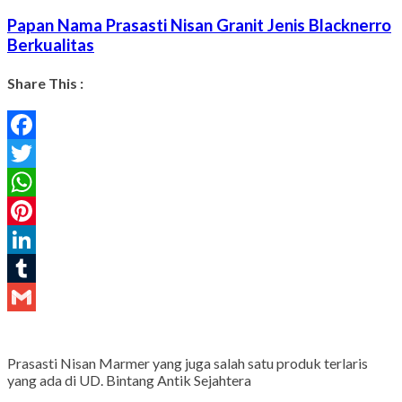
Papan Nama Prasasti Nisan Granit Jenis Blacknerro
Berkualitas
Share This :
Facebook
Twitter
WhatsApp
Pinterest
LinkedIn
Tumblr
Gmail
Prasasti Nisan Marmer yang juga salah satu produk terlaris
yang ada di UD. Bintang Antik Sejahtera