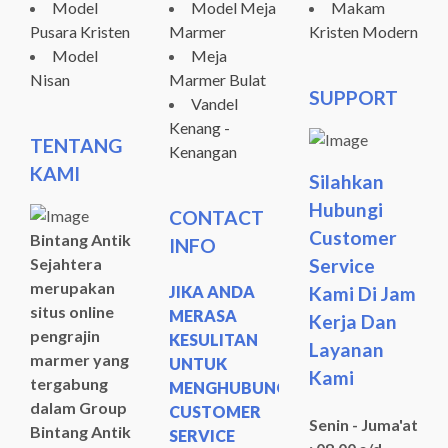
Model
Model Meja
Makam
Pusara Kristen
Marmer
Kristen Modern
Model
Meja
Nisan
Marmer Bulat
SUPPORT
Vandel
Kenang -
TENTANG
Kenangan
KAMI
Silahkan
Hubungi
CONTACT
Customer
Bintang Antik
INFO
Sejahtera
Service
merupakan
JIKA ANDA
Kami Di Jam
situs online
MERASA
Kerja Dan
pengrajin
KESULITAN
Layanan
marmer yang
UNTUK
Kami
tergabung
MENGHUBUNGI
dalam Group
CUSTOMER
Senin - Juma'at
Bintang Antik
SERVICE