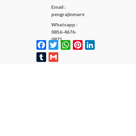
Email :
pengrajinmarme88@gmail.com
Whatsapp :
0856-4676-
0871
Facebook
Twitter
WhatsApp
Pinterest
LinkedIn
Tumblr
Gmail
Copyright © BINTANG
ANTIK SEJAHTERA 2022 -
All Rights Reserved
-
Diztro Theme
versi 1.2.1 by
Oketheme.com