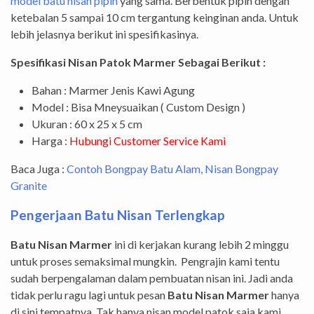
model batu nisan pipih
yang sama. Berbentuk pipih dengan
ketebalan 5 sampai 10 cm tergantung keinginan anda. Untuk
lebih jelasnya berikut ini spesifikasinya.
Spesifikasi Nisan Patok Marmer Sebagai Berikut :
Bahan : Marmer Jenis Kawi Agung
Model : Bisa Mneysuaikan ( Custom Design )
Ukuran : 60 x 25 x 5 cm
Harga :
Hubungi Customer Service Kami
Baca Juga :
Contoh Bongpay Batu Alam, Nisan Bongpay
Granite
Pengerjaan Batu Nisan Terlengkap
Batu Nisan Marmer
ini di kerjakan kurang lebih 2 minggu
untuk proses semaksimal mungkin. Pengrajin kami tentu
sudah berpengalaman dalam pembuatan nisan ini. Jadi anda
tidak perlu ragu lagi untuk pesan
Batu Nisan Marmer
hanya
di sini tempatnya. Tak hanya nisan model patok saja kami