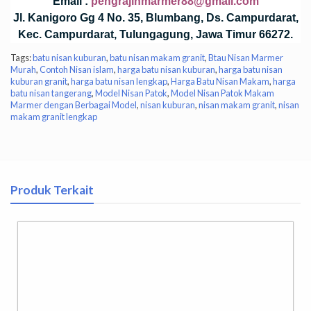
Email :
pengrajinmarmer88@gmail.com
Jl. Kanigoro Gg 4 No. 35, Blumbang, Ds. Campurdarat,
Kec. Campurdarat, Tulungagung, Jawa Timur 66272.
Tags:
batu nisan kuburan
,
batu nisan makam granit
,
Btau Nisan Marmer
Murah
,
Contoh Nisan islam
,
harga batu nisan kuburan
,
harga batu nisan
kuburan granit
,
harga batu nisan lengkap
,
Harga Batu Nisan Makam
,
harga
batu nisan tangerang
,
Model Nisan Patok
,
Model Nisan Patok Makam
Marmer dengan Berbagai Model
,
nisan kuburan
,
nisan makam granit
,
nisan
makam granit lengkap
Produk Terkait