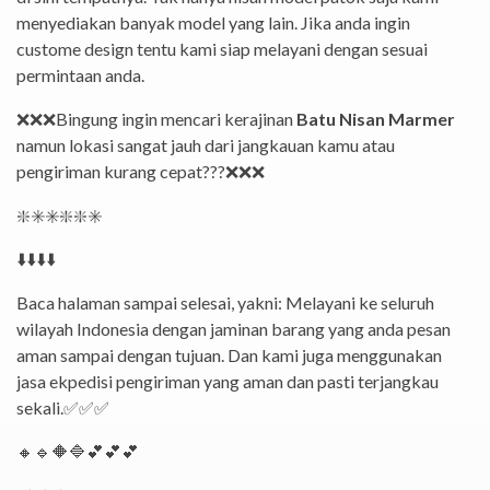
menyediakan banyak model yang lain. Jika anda ingin
custome design tentu kami siap melayani dengan sesuai
permintaan anda.
❌
❌
❌
Bingung ingin mencari kerajinan
Batu Nisan Marmer
namun lokasi sangat jauh dari jangkauan kamu atau
pengiriman kurang cepat???
❌
❌
❌
❇️
✳️
✳️
❇️
❇️
✳️
⬇️
⬇️
⬇️
⬇️
Baca halaman sampai selesai, yakni: Melayani ke seluruh
wilayah Indonesia dengan jaminan barang yang anda pesan
aman sampai dengan tujuan. Dan kami juga menggunakan
jasa ekpedisi pengiriman yang aman dan pasti terjangkau
sekali.
✅
✅
✅
🔸
🔹
🔶
🔷
💕
💕
💕