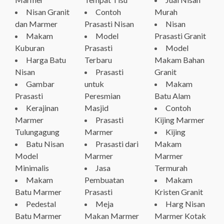
Nisan Granit
Contoh
Murah
dan Marmer
Prasasti Nisan
Nisan
Makam
Model
Prasasti Granit
Kuburan
Prasasti
Model
Harga Batu
Terbaru
Makam Bahan
Nisan
Prasasti
Granit
Gambar
untuk
Makam
Prasasti
Peresmian
Batu Alam
Kerajinan
Masjid
Contoh
Marmer
Prasasti
Kijing Marmer
Tulungagung
Marmer
Kijing
Batu Nisan
Prasasti dari
Makam
Model
Marmer
Marmer
Minimalis
Jasa
Termurah
Makam
Pembuatan
Makam
Batu Marmer
Prasasti
Kristen Granit
Pedestal
Meja
Harg Nisan
Batu Marmer
Makan Marmer
Marmer Kotak