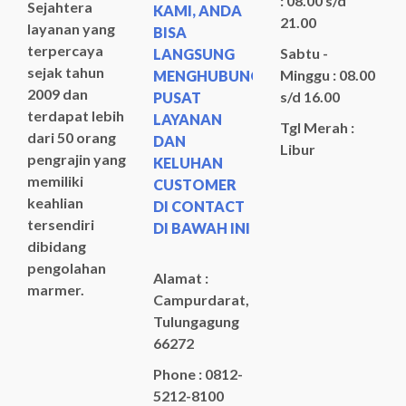
: 08.00 s/d
Sejahtera
KAMI, ANDA
21.00
layanan yang
BISA
terpercaya
Sabtu -
LANGSUNG
sejak tahun
Minggu : 08.00
MENGHUBUNGI
2009 dan
s/d 16.00
PUSAT
terdapat lebih
LAYANAN
Tgl Merah :
dari 50 orang
DAN
Libur
pengrajin yang
KELUHAN
memiliki
CUSTOMER
keahlian
DI CONTACT
tersendiri
DI BAWAH INI
dibidang
pengolahan
Alamat :
marmer.
Campurdarat,
Tulungagung
66272
Phone : 0812-
5212-8100