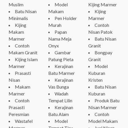
Muslim
Model
Kijing Marmer
Batu Nisan
Makam
Kijing
Minimalis
Pen Holder
Marmer
Kijing
Murah
Contoh
Makam
Papan
Nisan Patok
Marmer
Nama Meja
Batu Nisan
Contoh
Onyx
Granit
Makam Granit
Gambar
Bongpay
Kijing Islam
Patung Pieta
Granit
Marmer
Kerajinan
Model
Prasasti
Batu Marmer
Kuburan
Nisan
Kerajinan
Kristen
Makam
Vas Bunga
Batu Nisan
Marmer
Wadah
Kuburan
Contoh
Tempat Lilin
Produk Batu
Prasasti
Kerajinan
Nisan Marmer
Peresmian
Batu Alam
Contoh
Wastafel
Model
Model Makam
Marmer
Tempat Tisu
Jual Nisan