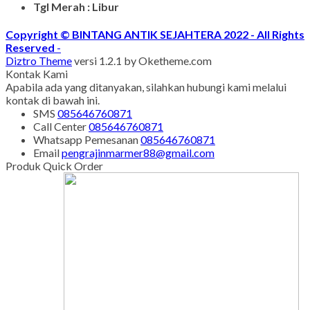
Senin - Juma'at : 08.00 s/d 21.00
Sabtu - Minggu : 08.00 s/d 16.00
Tgl Merah : Libur
Copyright © BINTANG ANTIK SEJAHTERA 2022 - All Rights
Reserved
-
Diztro Theme
versi 1.2.1 by Oketheme.com
Kontak Kami
Apabila ada yang ditanyakan, silahkan hubungi kami melalui
kontak di bawah ini.
SMS
085646760871
Call Center
085646760871
Whatsapp
Pemesanan
085646760871
Email
pengrajinmarmer88@gmail.com
Produk Quick Order