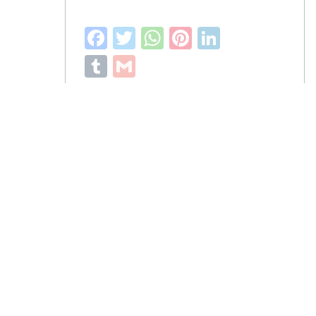
Facebook
Twitter
WhatsApp
Pinterest
LinkedIn
Tumblr
Gmail
Lihat Detail
Pemesanan dapat langsung menghubungi kontak dibawah:
085646760871
085646760871
085646760871
pengrajinmarmer88@gmail.com
Masuk ke akun Anda
Selamat datang kembali, silahkan login ke akun Anda.
Alamat Email