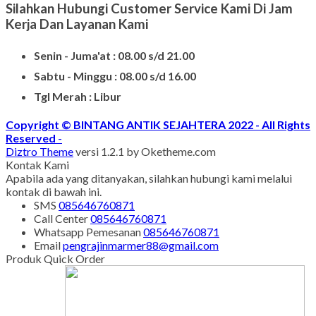
Silahkan Hubungi Customer Service Kami Di Jam
Kerja Dan Layanan Kami
Senin - Juma'at : 08.00 s/d 21.00
Sabtu - Minggu : 08.00 s/d 16.00
Tgl Merah : Libur
Copyright © BINTANG ANTIK SEJAHTERA 2022 - All Rights
Reserved
-
Diztro Theme
versi 1.2.1 by Oketheme.com
Kontak Kami
Apabila ada yang ditanyakan, silahkan hubungi kami melalui
kontak di bawah ini.
SMS
085646760871
Call Center
085646760871
Whatsapp
Pemesanan
085646760871
Email
pengrajinmarmer88@gmail.com
Produk Quick Order