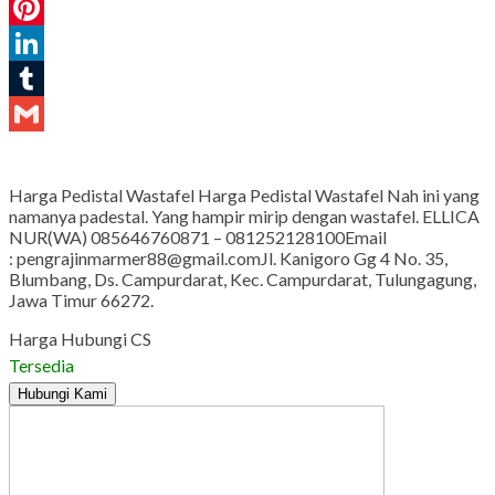
WhatsApp
Pinterest
LinkedIn
Tumblr
Gmail
Harga Pedistal Wastafel Harga Pedistal Wastafel Nah ini yang
namanya padestal. Yang hampir mirip dengan wastafel. ELLICA
NUR(WA) 085646760871 – 081252128100Email
: pengrajinmarmer88@gmail.comJl. Kanigoro Gg 4 No. 35,
Blumbang, Ds. Campurdarat, Kec. Campurdarat, Tulungagung,
Jawa Timur 66272.
Harga Hubungi CS
Tersedia
Hubungi Kami