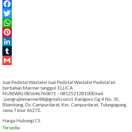
Facebook
Twitter
WhatsApp
Pinterest
LinkedIn
Tumblr
Gmail
Jual Pedistal Wastafel Jual Pedistal Wastafel Pedistal ini
berbahan Marmer tanggul. ELLICA
NUR(WA) 085646760871 – 081252128100Email
: pengrajinmarmer88@gmail.comJl. Kanigoro Gg 4 No. 35,
Blumbang, Ds. Campurdarat, Kec. Campurdarat, Tulungagung,
Jawa Timur 66272.
Harga Hubungi CS
Tersedia