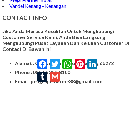
Vandel Kenang - Kenangan
CONTACT INFO
Jika Anda Merasa Kesulitan Untuk Menghubungi
Customer Service Kami, Anda Bisa Langsung
Menghubungi Pusat Layanan Dan Keluhan Customer Di
Contact Di Bawah Ini
Facebook
Twitter
WhatsApp
Pinterest
LinkedIn
Alamat : Campurdarat, Tulungagung 66272
Phone : 0812-5212-8100
Tumblr
Gmail
Email : pengrajinmarme88@gmail.com
Whatsapp : 0856-4676-0871
Model Plakat Vandel Unik
Contoh Vandel
Contoh Nisan Batu Kali
Batu Nisan Granit Hitam
Model Batu Nisan
Kijing Makam Marmer
Nisan Marmer