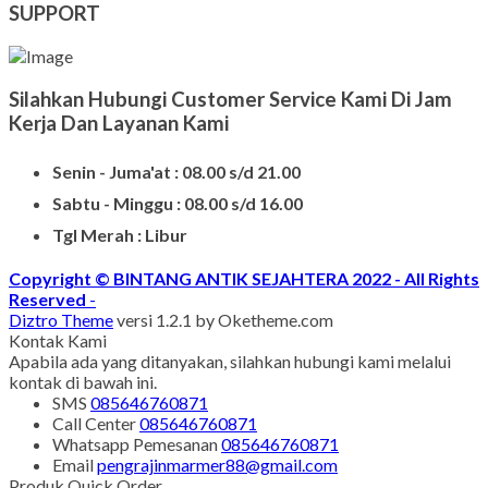
SUPPORT
Silahkan Hubungi Customer Service Kami Di Jam
Kerja Dan Layanan Kami
Senin - Juma'at : 08.00 s/d 21.00
Sabtu - Minggu : 08.00 s/d 16.00
Tgl Merah : Libur
Copyright © BINTANG ANTIK SEJAHTERA 2022 - All Rights
Reserved
-
Diztro Theme
versi 1.2.1 by Oketheme.com
Kontak Kami
Apabila ada yang ditanyakan, silahkan hubungi kami melalui
kontak di bawah ini.
SMS
085646760871
Call Center
085646760871
Whatsapp
Pemesanan
085646760871
Email
pengrajinmarmer88@gmail.com
Produk Quick Order