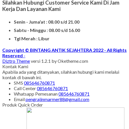
Silahkan Hubungi Customer Service Kami Di Jam
Kerja Dan Layanan Kami
Senin - Juma'at : 08.00 s/d 21.00
Sabtu - Minggu : 08.00 s/d 16.00
Tgl Merah : Libur
Copyright © BINTANG ANTIK SEJAHTERA 2022 - All Rights
Reserved
-
Diztro Theme
versi 1.2.1 by Oketheme.com
Kontak Kami
Apabila ada yang ditanyakan, silahkan hubungi kami melalui
kontak di bawah ini.
SMS
085646760871
Call Center
085646760871
Whatsapp
Pemesanan
085646760871
Email
pengrajinmarmer88@gmail.com
Produk Quick Order