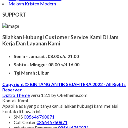
Makam Kristen Modern
SUPPORT
Silahkan Hubungi Customer Service Kami Di Jam
Kerja Dan Layanan Kami
Senin - Juma'at : 08.00 s/d 21.00
Sabtu - Minggu : 08.00 s/d 16.00
Tgl Merah : Libur
Copyright © BINTANG ANTIK SEJAHTERA 2022 - All Rights
Reserved
-
Diztro Theme
versi 1.2.1 by Oketheme.com
Kontak Kami
Apabila ada yang ditanyakan, silahkan hubungi kami melalui
kontak di bawah ini.
SMS
085646760871
Call Center
085646760871
Whatsapp
Pemesanan
085646760871