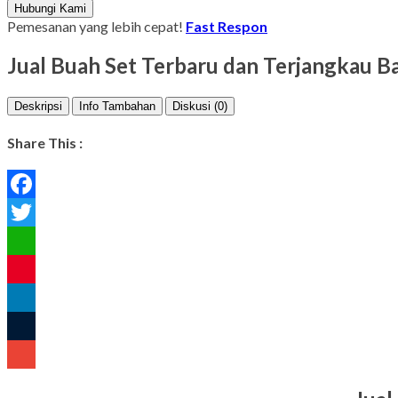
Hubungi Kami
Pemesanan yang lebih cepat!
Fast Respon
Jual Buah Set Terbaru dan Terjangkau 
Deskripsi
Info Tambahan
Diskusi (0)
Share This :
Facebook
Twitter
WhatsApp
Pinterest
LinkedIn
Tumblr
Gmail