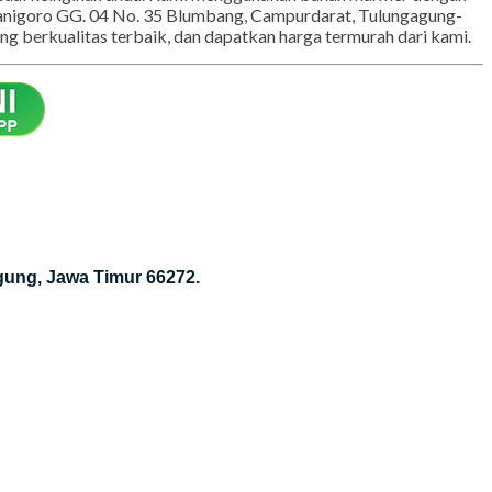
 sesuai keinginan anda. Kami menggunakan bahan marmer dengan
 Kanigoro GG. 04 No. 35 Blumbang, Campurdarat, Tulungagung-
g berkualitas terbaik, dan dapatkan harga termurah dari kami.
gung, Jawa Timur 66272.