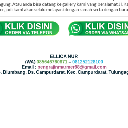
 kami ke seluruh wilayah Indonesia. Anda bisa memesan kerajinan
agung. Atau anda bisa datang ke gallery kami yang beralamat Jl.
, jadi kami akan selalu melayani dengan ramah serta dengan baran
ELLICA NUR
(WA)
085646760871
–
081252128100
Email :
pengrajinmarmer88@gmail.com
35, Blumbang, Ds. Campurdarat, Kec. Campurdarat, Tulunga