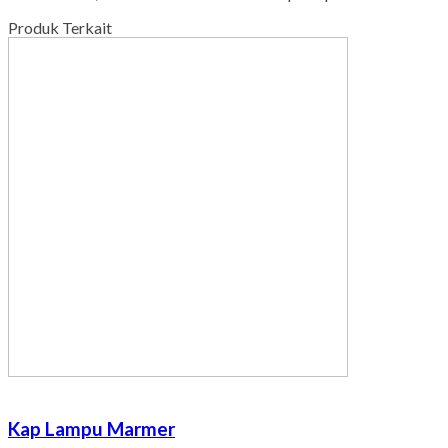
Mohon maaf, form diskusi dinonaktifkan pada produk ini.
Produk Terkait