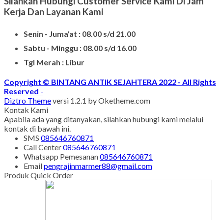
Silahkan Hubungi Customer Service Kami Di Jam
Kerja Dan Layanan Kami
Senin - Juma'at : 08.00 s/d 21.00
Sabtu - Minggu : 08.00 s/d 16.00
Tgl Merah : Libur
Copyright © BINTANG ANTIK SEJAHTERA 2022 - All Rights
Reserved
-
Diztro Theme
versi 1.2.1 by Oketheme.com
Kontak Kami
Apabila ada yang ditanyakan, silahkan hubungi kami melalui
kontak di bawah ini.
SMS
085646760871
Call Center
085646760871
Whatsapp
Pemesanan
085646760871
Email
pengrajinmarmer88@gmail.com
Produk Quick Order