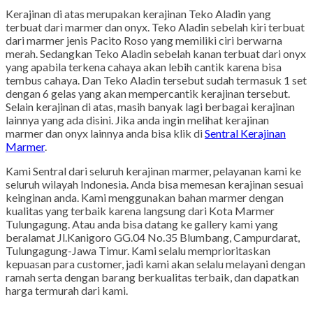
Kerajinan di atas merupakan kerajinan Teko Aladin yang
terbuat dari marmer dan onyx. Teko Aladin sebelah kiri terbuat
dari marmer jenis Pacito Roso yang memiliki ciri berwarna
merah. Sedangkan Teko Aladin sebelah kanan terbuat dari onyx
yang apabila terkena cahaya akan lebih cantik karena bisa
tembus cahaya. Dan Teko Aladin tersebut sudah termasuk 1 set
dengan 6 gelas yang akan mempercantik kerajinan tersebut.
Selain kerajinan di atas, masih banyak lagi berbagai kerajinan
lainnya yang ada disini. Jika anda ingin melihat kerajinan
marmer dan onyx lainnya anda bisa klik di
Sentral Kerajinan
Marmer
.
Kami Sentral dari seluruh kerajinan marmer, pelayanan kami ke
seluruh wilayah Indonesia. Anda bisa memesan kerajinan sesuai
keinginan anda. Kami menggunakan bahan marmer dengan
kualitas yang terbaik karena langsung dari Kota Marmer
Tulungagung. Atau anda bisa datang ke gallery kami yang
beralamat Jl.Kanigoro GG.04 No.35 Blumbang, Campurdarat,
Tulungagung-Jawa Timur. Kami selalu memprioritaskan
kepuasan para customer, jadi kami akan selalu melayani dengan
ramah serta dengan barang berkualitas terbaik, dan dapatkan
harga termurah dari kami.