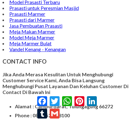
Model Prasasti Terbaru
Prasasti untuk Peresmian Masjid
Prasasti Marmer
Prasasti dari Marmer
Jasa Pembuatan Prasasti
Meja Makan Marmer
Model Meja Marmer
Meja Marmer Bulat
Vandel Kenang - Kenangan
CONTACT INFO
Jika Anda Merasa Kesulitan Untuk Menghubungi
Customer Service Kami, Anda Bisa Langsung
Menghubungi Pusat Layanan Dan Keluhan Customer Di
Contact Di Bawah Ini
Facebook
Twitter
WhatsApp
Pinterest
LinkedIn
Alamat : Campurdarat, Tulungagung 66272
Tumblr
Gmail
Phone : 0812-5212-8100
Email : pengrajinmarme88@gmail.com
Whatsapp : 0856-4676-0871