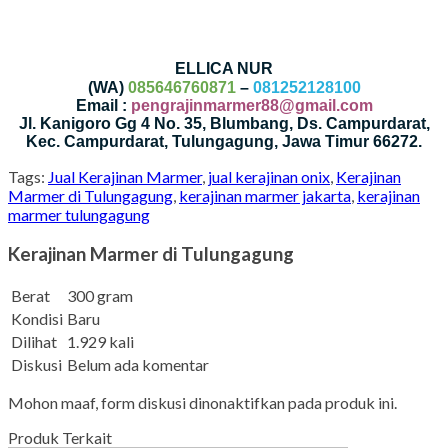
ELLICA NUR
(WA)
085646760871
–
081252128100
Email :
pengrajinmarmer88@gmail.com
Jl. Kanigoro Gg 4 No. 35, Blumbang, Ds. Campurdarat,
Kec. Campurdarat, Tulungagung, Jawa Timur 66272.
Tags:
Jual Kerajinan Marmer
,
jual kerajinan onix
,
Kerajinan
Marmer di Tulungagung
,
kerajinan marmer jakarta
,
kerajinan
marmer tulungagung
Kerajinan Marmer di Tulungagung
Berat
300 gram
Kondisi
Baru
Dilihat
1.929 kali
Diskusi
Belum ada komentar
Mohon maaf, form diskusi dinonaktifkan pada produk ini.
Produk Terkait