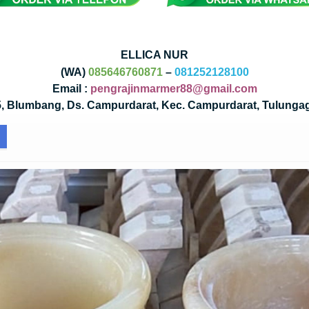
ELLICA NUR
(WA)
085646760871
–
081252128100
Email :
pengrajinmarmer88@gmail.com
35, Blumbang, Ds. Campurdarat, Kec. Campurdarat, Tulunga