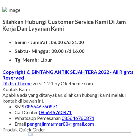
Silahkan Hubungi Customer Service Kami Di Jam
Kerja Dan Layanan Kami
Senin - Juma'at : 08.00 s/d 21.00
Sabtu - Minggu : 08.00 s/d 16.00
Tgl Merah : Libur
Copyright © BINTANG ANTIK SEJAHTERA 2022 - All Rights
Reserved
-
Diztro Theme
versi 1.2.1 by Oketheme.com
Kontak Kami
Apabila ada yang ditanyakan, silahkan hubungi kami melalui
kontak di bawah ini.
SMS
085646760871
Call Center
085646760871
Whatsapp
Pemesanan
085646760871
Email
pengrajinmarmer88@gmail.com
Produk Quick Order