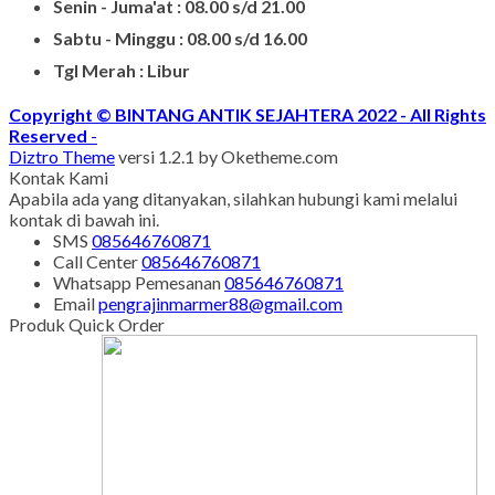
Senin - Juma'at : 08.00 s/d 21.00
Sabtu - Minggu : 08.00 s/d 16.00
Tgl Merah : Libur
Copyright © BINTANG ANTIK SEJAHTERA 2022 - All Rights
Reserved
-
Diztro Theme
versi 1.2.1 by Oketheme.com
Kontak Kami
Apabila ada yang ditanyakan, silahkan hubungi kami melalui
kontak di bawah ini.
SMS
085646760871
Call Center
085646760871
Whatsapp
Pemesanan
085646760871
Email
pengrajinmarmer88@gmail.com
Produk Quick Order