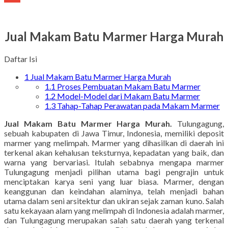
Gmail
Jual Makam Batu Marmer Harga Murah
Daftar Isi
1
Jual Makam Batu Marmer Harga Murah
1.1
Proses Pembuatan Makam Batu Marmer
1.2
Model-Model dari Makam Batu Marmer
1.3
Tahap-Tahap Perawatan pada Makam Marmer
Jual Makam Batu Marmer Harga Murah.
Tulungagung,
sebuah kabupaten di Jawa Timur, Indonesia, memiliki deposit
marmer yang melimpah. Marmer yang dihasilkan di daerah ini
terkenal akan kehalusan teksturnya, kepadatan yang baik, dan
warna yang bervariasi. Itulah sebabnya mengapa marmer
Tulungagung menjadi pilihan utama bagi pengrajin untuk
menciptakan karya seni yang luar biasa. Marmer, dengan
keanggunan dan keindahan alaminya, telah menjadi bahan
utama dalam seni arsitektur dan ukiran sejak zaman kuno. Salah
satu kekayaan alam yang melimpah di Indonesia adalah marmer,
dan Tulungagung merupakan salah satu daerah yang terkenal