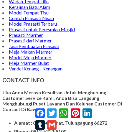
Wadah Tempat Lilin
Kerajinan Batu Alam
Model Tempat Tisu
Contoh Prasasti Nisan
Model Prasasti Terbaru
Prasasti untuk Peresmian Masjid
Prasasti Marmer
Prasasti dari Marmer
Jasa Pembuatan Prasasti
Meja Makan Marmer
Model Meja Marmer
Meja Marmer Bulat
Vandel Kenang - Kenangan
CONTACT INFO
Jika Anda Merasa Kesulitan Untuk Menghubungi
Customer Service Kami, Anda Bisa Langsung
Menghubungi Pusat Layanan Dan Keluhan Customer Di
Contact Di Bawah Ini
Facebook
Twitter
WhatsApp
Pinterest
LinkedIn
Tumblr
Gmail
Alamat : Campurdarat, Tulungagung 66272
Phone : 0812-5212-8100