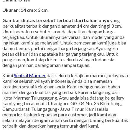
Ukuran: 14 cm x 3 cm
Gambar diatas tersebut terbuat dari bahan onyx
yang
berkualitas terbaik dengan diameter 14 cm dan tinggi 3 cm.
Untuk asbak tersebut bisa anda dapatkan dengan harga
terjangkau. Untuk ukurannya bervariasi dan model yang anda
inginkan kami siap melayani. Untuk pemesanan kami juga bisa
dalam bentuk partai dengan harga terjangkau. Ayo segera
pesan di kami dan dapataka harga yang terjangkau. Untuk
pengiriman, kami siap kirim keseluruh wilayah Indonesia
dengan jaminan barang aman sampai tujuan.
Kami
Sentral Marmer
dari seluruh kerajinan marmer, pelayanan
kami ke seluruh wilayah Indonesia. Anda bisa memesan
kerajinan sesuai keinginan anda. Kami menggunakan bahan
marmer dengan kualitas yang terbaik karena langsung dari
Kota Marmer Tulungagung. Atau anda bisa datang ke gallery
kami yang beralamat Jl. Kanigoro GG. 04 No. 35 Blumbang,
Campurdarat, Tulungagung- Jawa Timur. Kami selalu
memprioritaskan kepuasan para customer, jadi kami akan
selalu melayani dengan ramah serta dengan barang berkualitas
terbaik, dan dapatkan harga termurah dari kami.