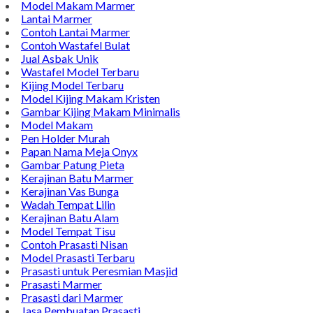
Model Makam Marmer
Lantai Marmer
Contoh Lantai Marmer
Contoh Wastafel Bulat
Jual Asbak Unik
Wastafel Model Terbaru
Kijing Model Terbaru
Model Kijing Makam Kristen
Gambar Kijing Makam Minimalis
Model Makam
Pen Holder Murah
Papan Nama Meja Onyx
Gambar Patung Pieta
Kerajinan Batu Marmer
Kerajinan Vas Bunga
Wadah Tempat Lilin
Kerajinan Batu Alam
Model Tempat Tisu
Contoh Prasasti Nisan
Model Prasasti Terbaru
Prasasti untuk Peresmian Masjid
Prasasti Marmer
Prasasti dari Marmer
Jasa Pembuatan Prasasti