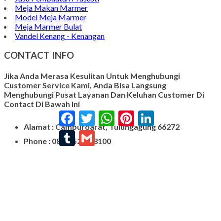
Meja Makan Marmer
Model Meja Marmer
Meja Marmer Bulat
Vandel Kenang - Kenangan
CONTACT INFO
Jika Anda Merasa Kesulitan Untuk Menghubungi
Customer Service Kami, Anda Bisa Langsung
Menghubungi Pusat Layanan Dan Keluhan Customer Di
Contact Di Bawah Ini
Facebook
Twitter
WhatsApp
Pinterest
LinkedIn
Alamat : Campurdarat, Tulungagung 66272
Tumblr
Gmail
Phone : 0812-5212-8100
Email : pengrajinmarme88@gmail.com
Whatsapp : 0856-4676-0871
Model Plakat Vandel Unik
Contoh Vandel
Contoh Nisan Batu Kali
Batu Nisan Granit Hitam