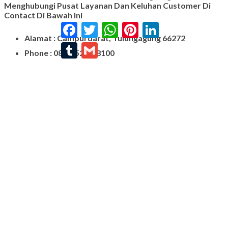
Menghubungi Pusat Layanan Dan Keluhan Customer Di
Contact Di Bawah Ini
Facebook
Twitter
WhatsApp
Pinterest
LinkedIn
Alamat : Campurdarat, Tulungagung 66272
Tumblr
Gmail
Phone : 0812-5212-8100
Email : pengrajinmarme88@gmail.com
Whatsapp : 0856-4676-0871
Model Plakat Vandel Unik
Contoh Vandel
Contoh Nisan Batu Kali
Batu Nisan Granit Hitam
Model Batu Nisan
Kijing Makam Marmer
Nisan Marmer
Prasasti Granit
Jual Prasasti Marmer
Nisan Salib
Jual Prasasti Granit
Nisan Batu Salib Murah
Model Kijing Marmer