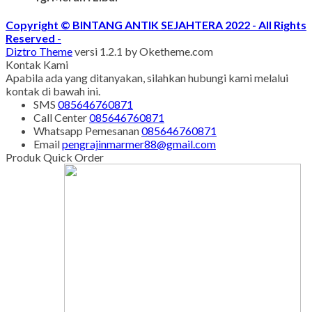
Copyright © BINTANG ANTIK SEJAHTERA 2022 - All Rights
Reserved
-
Diztro Theme
versi 1.2.1 by Oketheme.com
Kontak Kami
Apabila ada yang ditanyakan, silahkan hubungi kami melalui
kontak di bawah ini.
SMS
085646760871
Call Center
085646760871
Whatsapp
Pemesanan
085646760871
Email
pengrajinmarmer88@gmail.com
Produk Quick Order