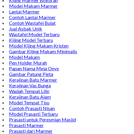
Kijing Marmer Bokoran
Model Makam Marmer
Lantai Marmer
Contoh Lantai Marmer
Contoh Wastafel Bulat
Jual Asbak Unik
Wastafel Model Terbaru
Kijing Model Terbaru
Model Kijing Makam Kristen
Gambar Kijing Makam Minimalis
Model Makam
Pen Holder Murah
Papan Nama Meja Onyx
Gambar Patung Pieta
Kerajinan Batu Marmer
Kerajinan Vas Bunga
Wadah Tempat Lilin
Kerajinan Batu Alam
Model Tempat Tisu
Contoh Prasasti Nisan
Model Prasasti Terbaru
Prasasti untuk Peresmian Masjid
Prasasti Marmer
Prasasti dari Marmer