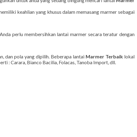
uguhkan untuk anda yang sedang bingung mencari lantai
Marmer
 memiliki keahlian yang khusus dalam memasang marmer sebagai
. Anda perlu membersihkan lantai marmer secara teratur dengan
, dan pola yang dipilih. Beberapa lantai
Marmer Terbaik
lokal
i : Carara, Bianco Bacilia, Folacas, Tanoba Import, dll.