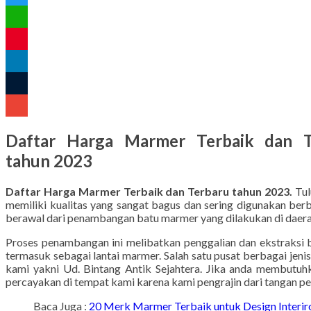
Twitter
WhatsApp
Pinterest
LinkedIn
Tumblr
Gmail
Daftar Harga Marmer Terbaik dan T
tahun 2023
Daftar Harga Marmer Terbaik dan Terbaru tahun 2023.
Tul
memiliki kualitas yang sangat bagus dan sering digunakan berba
berawal dari penambangan batu marmer yang dilakukan di daer
Proses penambangan ini melibatkan penggalian dan ekstraksi b
termasuk sebagai lantai marmer. Salah satu pusat berbagai jen
kami yakni Ud. Bintang Antik Sejahtera. Jika anda membutuhka
percayakan di tempat kami karena kami pengrajin dari tangan p
Baca Juga :
20 Merk Marmer Terbaik untuk Design Interi