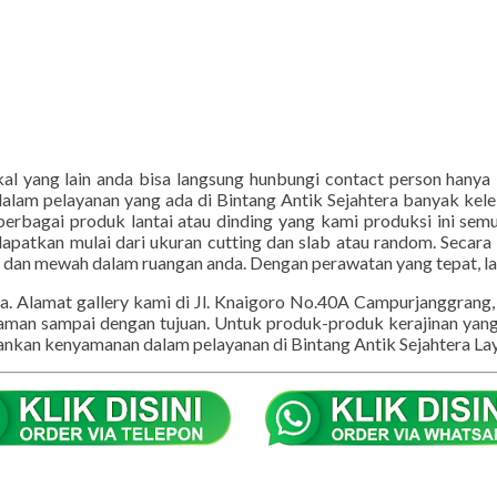
kal yang lain anda bisa langsung hunbungi contact person hanya
n dalam pelayanan yang ada di Bintang Antik Sejahtera banyak ke
erbagai produk lantai atau dinding yang kami produksi ini sem
patkan mulai dari ukuran cutting dan slab atau random. Secara k
n dan mewah dalam ruangan anda. Dengan perawatan yang tepat, la
 ya. Alamat gallery kami di Jl. Knaigoro No.40A Campurjanggran
aman sampai dengan tujuan. Untuk produk-produk kerajinan yang 
epankan kenyamanan dalam pelayanan di Bintang Antik Sejahtera 