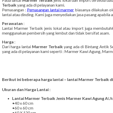
Pada lantai
Marmer Terbaik
jenis lokal dan import tersedia d
Terbaik
yang ada di pelayanan kami.
Pemasangan :
Pemasangan lantai marmer
biasanya dilakukan o
lantai atau dinding. Kami juga menyediakan jasa pasang apabil
Perawatan
:
Lantai Marmer Terbaik jenis lokal atau import juga membutuhk
menggunakan pembersih yang lembut dan tidak bersifat asam.
Harga
:
Dari harga lantai
Marmer Terbaik
yang ada di Bintang Antik Se
yang ada di pelayanan kami seperti : Marmer Kawi Agung, Marmer B
Berikut ini beberapa harga lantai – lantai Marmer Terbaik d
Ukuran dan Harga Lantai :
Lantai Marmer Terbaik Jenis Marmer Kawi Agung A
Uk
•40 x 60 cm
•60 x 60 cm
•60 X 120 cm