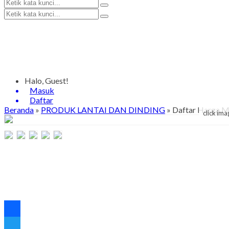
Halo, Guest!
Masuk
Daftar
Beranda
»
PRODUK LANTAI DAN DINDING
»
Daftar Harga M
click ima
Facebook