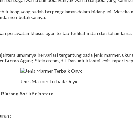
alam berbagai warna dan pola. Banyak warna dan pola yang kami s
leh tukang yang sudah berpengalaman dalam bidang ini. Mereka
a anda membutuhkannya.
an perawatan khusus agar tertap terlihat indah dan tahan lama
jahtera umumnya bervariasi tergantung pada jenis marmer, ukuran
romo Agung, Stela cream, dll. Dan untuk lantai jenis import sepert
Jenis Marmer Terbaik Onyx
i Bintang Antik Sejahtera
uran :