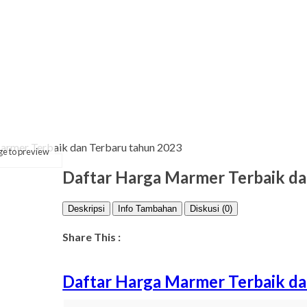
armer Terbaik dan Terbaru tahun 2023
ge to preview
Daftar Harga Marmer Terbaik da
Deskripsi
Info Tambahan
Diskusi (0)
Share This :
Daftar Harga Marmer Terbaik da