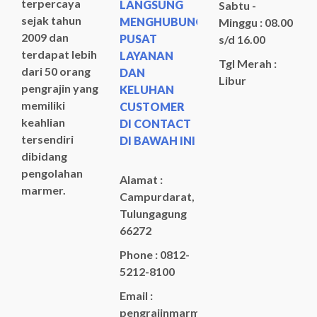
terpercaya
LANGSUNG
Sabtu -
sejak tahun
MENGHUBUNGI
Minggu : 08.00
2009 dan
PUSAT
s/d 16.00
terdapat lebih
LAYANAN
Tgl Merah :
dari 50 orang
DAN
Libur
pengrajin yang
KELUHAN
memiliki
CUSTOMER
keahlian
DI CONTACT
tersendiri
DI BAWAH INI
dibidang
pengolahan
Alamat :
marmer.
Campurdarat,
Tulungagung
66272
Phone : 0812-
5212-8100
Email :
pengrajinmarme88@gmail.com