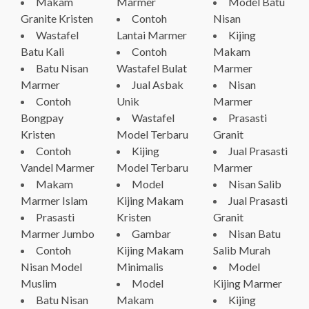
Makam
Marmer
Model Batu
Granite Kristen
Contoh
Nisan
Wastafel
Lantai Marmer
Kijing
Batu Kali
Contoh
Makam
Batu Nisan
Wastafel Bulat
Marmer
Marmer
Jual Asbak
Nisan
Contoh
Unik
Marmer
Bongpay
Wastafel
Prasasti
Kristen
Model Terbaru
Granit
Contoh
Kijing
Jual Prasasti
Vandel Marmer
Model Terbaru
Marmer
Makam
Model
Nisan Salib
Marmer Islam
Kijing Makam
Jual Prasasti
Prasasti
Kristen
Granit
Marmer Jumbo
Gambar
Nisan Batu
Contoh
Kijing Makam
Salib Murah
Nisan Model
Minimalis
Model
Muslim
Model
Kijing Marmer
Batu Nisan
Makam
Kijing