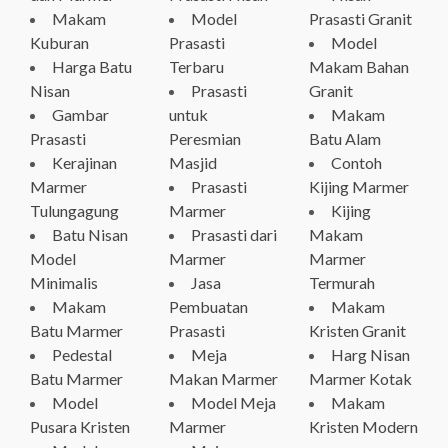
Makam
Model
Prasasti Granit
Kuburan
Prasasti
Model
Harga Batu
Terbaru
Makam Bahan
Nisan
Prasasti
Granit
Gambar
untuk
Makam
Prasasti
Peresmian
Batu Alam
Kerajinan
Masjid
Contoh
Marmer
Prasasti
Kijing Marmer
Tulungagung
Marmer
Kijing
Batu Nisan
Prasasti dari
Makam
Model
Marmer
Marmer
Minimalis
Jasa
Termurah
Makam
Pembuatan
Makam
Batu Marmer
Prasasti
Kristen Granit
Pedestal
Meja
Harg Nisan
Batu Marmer
Makan Marmer
Marmer Kotak
Model
Model Meja
Makam
Pusara Kristen
Marmer
Kristen Modern