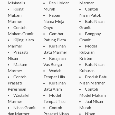
Minimalis
Pen Holder
Marmer
Kijing
Murah
Contoh
Makam
Papan
Nisan Patok
Marmer
Nama Meja
Batu Nisan
Contoh
Onyx
Granit
Makam Granit
Gambar
Bongpay
Kijing Islam
Patung Pieta
Granit
Marmer
Kerajinan
Model
Prasasti
Batu Marmer
Kuburan
Nisan
Kerajinan
Kristen
Makam
Vas Bunga
Batu Nisan
Marmer
Wadah
Kuburan
Contoh
Tempat Lilin
Produk Batu
Prasasti
Kerajinan
Nisan Marmer
Peresmian
Batu Alam
Contoh
Wastafel
Model
Model Makam
Marmer
Tempat Tisu
Jual Nisan
Nisan Granit
Contoh
Murah
dan Marmer
Prasasti Nisan
Nisan