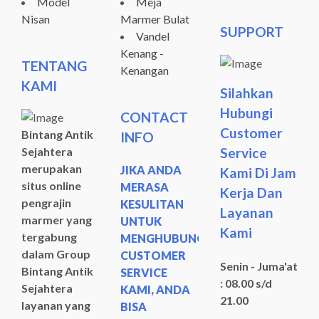
Model
Meja
Nisan
Marmer Bulat
SUPPORT
Vandel
Kenang -
TENTANG
Kenangan
KAMI
Silahkan
Hubungi
CONTACT
Customer
Bintang Antik
INFO
Sejahtera
Service
merupakan
JIKA ANDA
Kami Di Jam
situs online
MERASA
Kerja Dan
pengrajin
KESULITAN
Layanan
marmer yang
UNTUK
Kami
tergabung
MENGHUBUNGI
dalam Group
CUSTOMER
Senin - Juma'at
Bintang Antik
SERVICE
: 08.00 s/d
Sejahtera
KAMI, ANDA
21.00
layanan yang
BISA