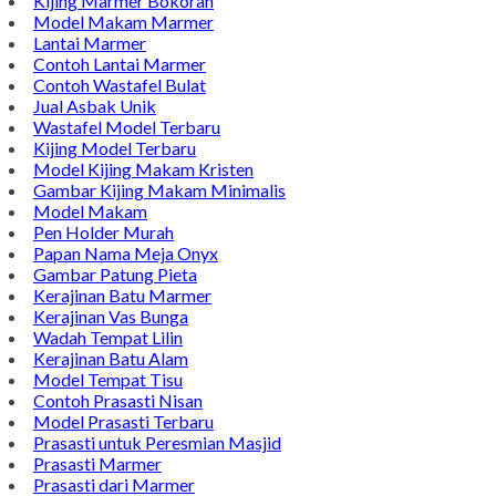
Kijing Marmer Bokoran
Model Makam Marmer
Lantai Marmer
Contoh Lantai Marmer
Contoh Wastafel Bulat
Jual Asbak Unik
Wastafel Model Terbaru
Kijing Model Terbaru
Model Kijing Makam Kristen
Gambar Kijing Makam Minimalis
Model Makam
Pen Holder Murah
Papan Nama Meja Onyx
Gambar Patung Pieta
Kerajinan Batu Marmer
Kerajinan Vas Bunga
Wadah Tempat Lilin
Kerajinan Batu Alam
Model Tempat Tisu
Contoh Prasasti Nisan
Model Prasasti Terbaru
Prasasti untuk Peresmian Masjid
Prasasti Marmer
Prasasti dari Marmer