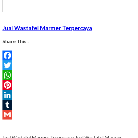
Jual Wastafel Marmer Terpercaya
Share This :
Facebook
Twitter
WhatsApp
Pinterest
LinkedIn
Tumblr
Gmail
Jual Wastafel Marmer Terpercaya Jual Wastafel Marmer