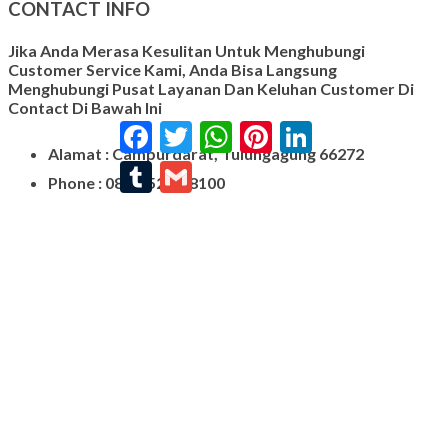
CONTACT INFO
Jika Anda Merasa Kesulitan Untuk Menghubungi
Customer Service Kami, Anda Bisa Langsung
Menghubungi Pusat Layanan Dan Keluhan Customer Di
Contact Di Bawah Ini
Facebook
Twitter
WhatsApp
Pinterest
LinkedIn
Alamat : Campurdarat, Tulungagung 66272
Tumblr
Gmail
Phone : 0812-5212-8100
Email : pengrajinmarme88@gmail.com
Whatsapp : 0856-4676-0871
Model Plakat Vandel Unik
Contoh Vandel
Contoh Nisan Batu Kali
Batu Nisan Granit Hitam
Model Batu Nisan
Kijing Makam Marmer
Nisan Marmer
Prasasti Granit
Jual Prasasti Marmer