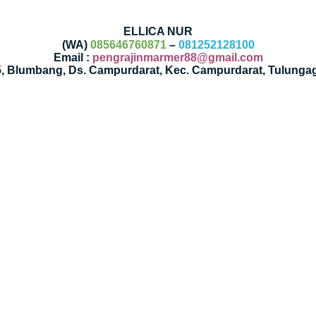
ELLICA NUR
(WA)
085646760871
–
081252128100
Email :
pengrajinmarmer88@gmail.com
35, Blumbang, Ds. Campurdarat, Kec. Campurdarat, Tulunga