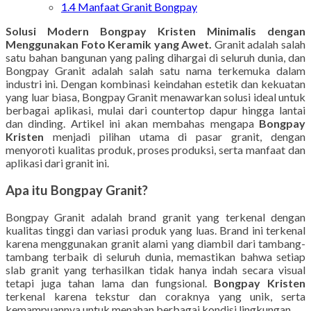
1.4
Manfaat Granit Bongpay
Solusi Modern Bongpay Kristen Minimalis dengan
Menggunakan Foto Keramik yang Awet.
Granit adalah salah
satu bahan bangunan yang paling dihargai di seluruh dunia, dan
Bongpay Granit adalah salah satu nama terkemuka dalam
industri ini. Dengan kombinasi keindahan estetik dan kekuatan
yang luar biasa, Bongpay Granit menawarkan solusi ideal untuk
berbagai aplikasi, mulai dari countertop dapur hingga lantai
dan dinding. Artikel ini akan membahas mengapa
Bongpay
Kristen
menjadi pilihan utama di pasar granit, dengan
menyoroti kualitas produk, proses produksi, serta manfaat dan
aplikasi dari granit ini.
Apa itu Bongpay Granit?
Bongpay Granit adalah brand granit yang terkenal dengan
kualitas tinggi dan variasi produk yang luas. Brand ini terkenal
karena menggunakan granit alami yang diambil dari tambang-
tambang terbaik di seluruh dunia, memastikan bahwa setiap
slab granit yang terhasilkan tidak hanya indah secara visual
tetapi juga tahan lama dan fungsional.
Bongpay Kristen
terkenal karena tekstur dan coraknya yang unik, serta
kemampuannya untuk menahan berbagai kondisi lingkungan.