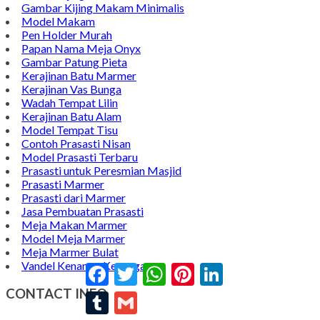
Gambar Kijing Makam Minimalis
Model Makam
Pen Holder Murah
Papan Nama Meja Onyx
Gambar Patung Pieta
Kerajinan Batu Marmer
Kerajinan Vas Bunga
Wadah Tempat Lilin
Kerajinan Batu Alam
Model Tempat Tisu
Contoh Prasasti Nisan
Model Prasasti Terbaru
Prasasti untuk Peresmian Masjid
Prasasti Marmer
Prasasti dari Marmer
Jasa Pembuatan Prasasti
Meja Makan Marmer
Model Meja Marmer
Meja Marmer Bulat
Vandel Kenang - Kenangan
Facebook
Twitter
WhatsApp
Pinterest
LinkedIn
CONTACT INFO
Tumblr
Gmail