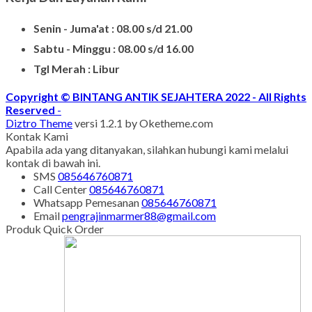
Senin - Juma'at : 08.00 s/d 21.00
Sabtu - Minggu : 08.00 s/d 16.00
Tgl Merah : Libur
Copyright © BINTANG ANTIK SEJAHTERA 2022 - All Rights
Reserved
-
Diztro Theme
versi 1.2.1 by Oketheme.com
Kontak Kami
Apabila ada yang ditanyakan, silahkan hubungi kami melalui
kontak di bawah ini.
SMS
085646760871
Call Center
085646760871
Whatsapp
Pemesanan
085646760871
Email
pengrajinmarmer88@gmail.com
Produk Quick Order