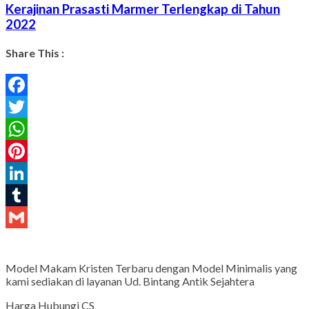
Kerajinan Prasasti Marmer Terlengkap di Tahun
2022
Share This :
Facebook
Twitter
WhatsApp
Pinterest
LinkedIn
Tumblr
Gmail
Model Makam Kristen Terbaru dengan Model Minimalis yang
kami sediakan di layanan Ud. Bintang Antik Sejahtera
Harga Hubungi CS