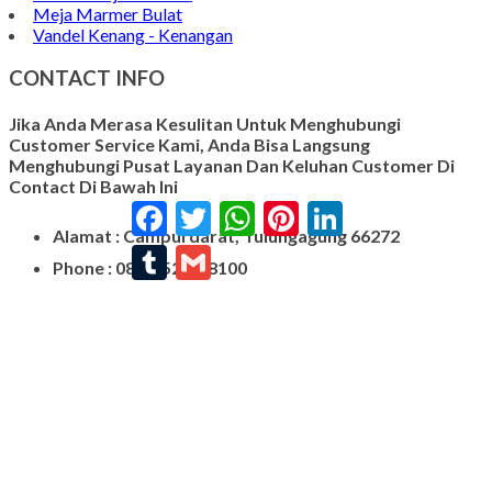
Meja Marmer Bulat
Vandel Kenang - Kenangan
CONTACT INFO
Jika Anda Merasa Kesulitan Untuk Menghubungi
Customer Service Kami, Anda Bisa Langsung
Menghubungi Pusat Layanan Dan Keluhan Customer Di
Contact Di Bawah Ini
Facebook
Twitter
WhatsApp
Pinterest
LinkedIn
Alamat : Campurdarat, Tulungagung 66272
Tumblr
Gmail
Phone : 0812-5212-8100
Email : pengrajinmarme88@gmail.com
Whatsapp : 0856-4676-0871
Model Plakat Vandel Unik
Contoh Vandel
Contoh Nisan Batu Kali
Batu Nisan Granit Hitam
Model Batu Nisan
Kijing Makam Marmer