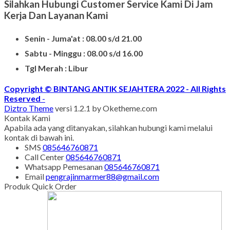
Silahkan Hubungi Customer Service Kami Di Jam
Kerja Dan Layanan Kami
Senin - Juma'at : 08.00 s/d 21.00
Sabtu - Minggu : 08.00 s/d 16.00
Tgl Merah : Libur
Copyright © BINTANG ANTIK SEJAHTERA 2022 - All Rights
Reserved
-
Diztro Theme
versi 1.2.1 by Oketheme.com
Kontak Kami
Apabila ada yang ditanyakan, silahkan hubungi kami melalui
kontak di bawah ini.
SMS
085646760871
Call Center
085646760871
Whatsapp
Pemesanan
085646760871
Email
pengrajinmarmer88@gmail.com
Produk Quick Order