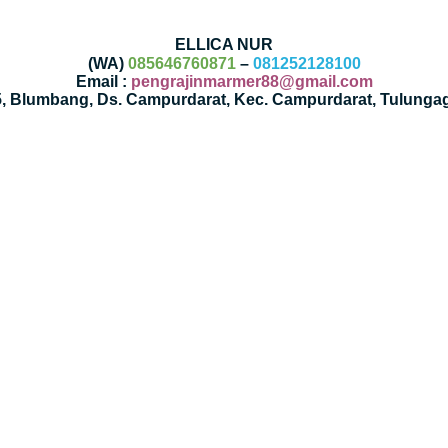
ELLICA NUR
(WA)
085646760871
–
081252128100
Email :
pengrajinmarmer88@gmail.com
35, Blumbang, Ds. Campurdarat, Kec. Campurdarat, Tulunga