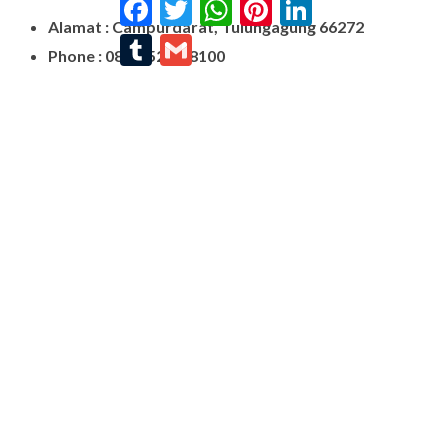
Facebook
Twitter
WhatsApp
Pinterest
LinkedIn
Alamat : Campurdarat, Tulungagung 66272
Tumblr
Gmail
Phone : 0812-5212-8100
Email : pengrajinmarme88@gmail.com
Whatsapp : 0856-4676-0871
Model Plakat Vandel Unik
Contoh Vandel
Contoh Nisan Batu Kali
Batu Nisan Granit Hitam
Model Batu Nisan
Kijing Makam Marmer
Nisan Marmer
Prasasti Granit
Jual Prasasti Marmer
Nisan Salib
Jual Prasasti Granit
Nisan Batu Salib Murah
Model Kijing Marmer
Kijing Marmer
Contoh Nisan Patok
Batu Nisan Granit