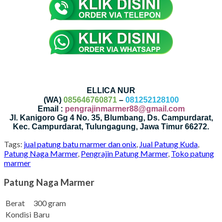
ELLICA NUR
(WA)
085646760871
–
081252128100
Email :
pengrajinmarmer88@gmail.com
Jl. Kanigoro Gg 4 No. 35, Blumbang, Ds. Campurdarat,
Kec. Campurdarat, Tulungagung, Jawa Timur 66272.
Tags:
jual patung batu marmer dan onix
,
Jual Patung Kuda
,
Patung Naga Marmer
,
Pengrajin Patung Marmer
,
Toko patung
marmer
Patung Naga Marmer
Berat
300 gram
Kondisi
Baru