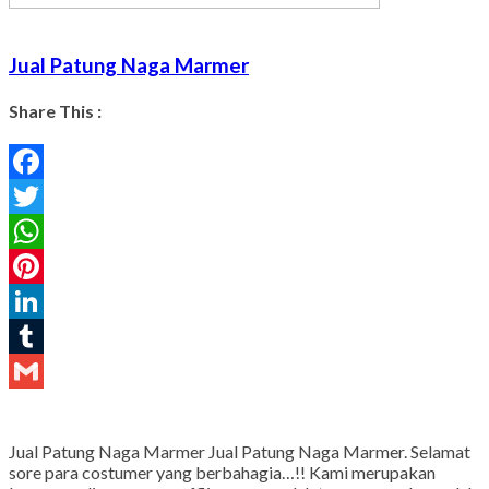
Jual Patung Naga Marmer
Share This :
Facebook
Twitter
WhatsApp
Pinterest
LinkedIn
Tumblr
Gmail
Jual Patung Naga Marmer Jual Patung Naga Marmer. Selamat
sore para costumer yang berbahagia…!! Kami merupakan