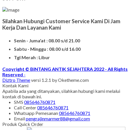
Silahkan Hubungi Customer Service Kami Di Jam
Kerja Dan Layanan Kami
Senin - Juma'at : 08.00 s/d 21.00
Sabtu - Minggu : 08.00 s/d 16.00
Tgl Merah : Libur
Copyright © BINTANG ANTIK SEJAHTERA 2022 - All Rights
Reserved
-
Diztro Theme
versi 1.2.1 by Oketheme.com
Kontak Kami
Apabila ada yang ditanyakan, silahkan hubungi kami melalui
kontak di bawah ini.
SMS
085646760871
Call Center
085646760871
Whatsapp
Pemesanan
085646760871
Email
pengrajinmarmer88@gmail.com
Produk Quick Order