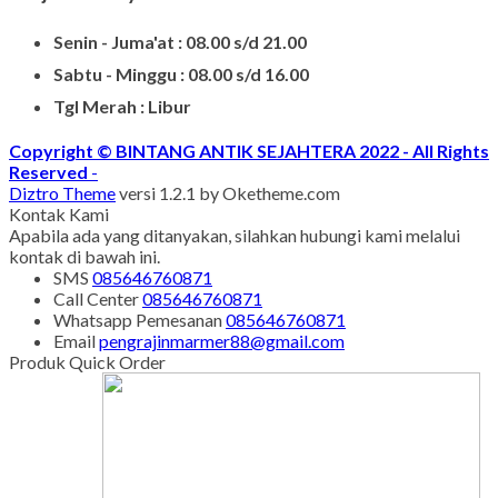
Senin - Juma'at : 08.00 s/d 21.00
Sabtu - Minggu : 08.00 s/d 16.00
Tgl Merah : Libur
Copyright © BINTANG ANTIK SEJAHTERA 2022 - All Rights
Reserved
-
Diztro Theme
versi 1.2.1 by Oketheme.com
Kontak Kami
Apabila ada yang ditanyakan, silahkan hubungi kami melalui
kontak di bawah ini.
SMS
085646760871
Call Center
085646760871
Whatsapp
Pemesanan
085646760871
Email
pengrajinmarmer88@gmail.com
Produk Quick Order