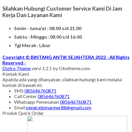
Silahkan Hubungi Customer Service Kami Di Jam
Kerja Dan Layanan Kami
Senin - Juma'at : 08.00 s/d 21.00
Sabtu - Minggu : 08.00 s/d 16.00
Tgl Merah : Libur
Copyright © BINTANG ANTIK SEJAHTERA 2022 - All Rights
Reserved
-
Diztro Theme
versi 1.2.1 by Oketheme.com
Kontak Kami
Apabila ada yang ditanyakan, silahkan hubungi kami melalui
kontak di bawah ini.
SMS
085646760871
Call Center
085646760871
Whatsapp
Pemesanan
085646760871
Email
pengrajinmarmer88@gmail.com
Produk Quick Order