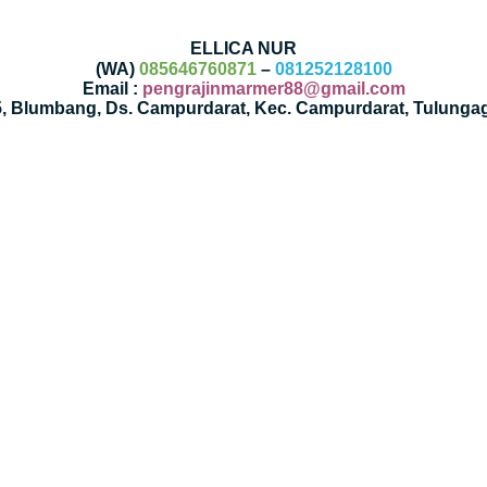
ELLICA NUR
(WA)
085646760871
–
081252128100
Email :
pengrajinmarmer88@gmail.com
35, Blumbang, Ds. Campurdarat, Kec. Campurdarat, Tulunga